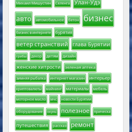
Улан-Удэ
Михаил Мишустин
Селенга
бизнес
авто
автомобильное
бетон
бурятия
бизнес в интернете
ветер странствий
глава Бурятии
детям
декор
дизайн
грибы
женские хитрости
зеленая аптека
интерьер
интернет магазин
зимняя рыбалка
материалы
мебель
криптовалюты
майнинг
моторное масло
мчс
новости Бурятии
полезное
оборудование
прическа
окунь
ремонт
путешествия
рассказ