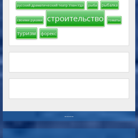
рыбалка
русский драматический театр Улан-Удэ
рыба
строительство
своими руками
томаты
туризм
форекс
-----