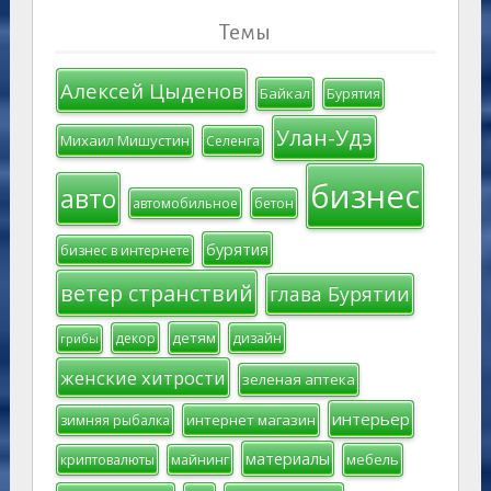
Темы
Алексей Цыденов
Байкал
Бурятия
Улан-Удэ
Михаил Мишустин
Селенга
бизнес
авто
автомобильное
бетон
бурятия
бизнес в интернете
ветер странствий
глава Бурятии
детям
декор
дизайн
грибы
женские хитрости
зеленая аптека
интерьер
интернет магазин
зимняя рыбалка
материалы
мебель
криптовалюты
майнинг