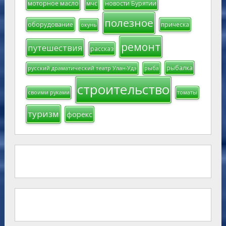
моторное масло
мчс
новости Бурятии
полезное
оборудование
прическа
окунь
ремонт
путешествия
рассказ
рыбалка
русский драматический театр Улан-Удэ
рыба
строительство
своими руками
томаты
туризм
форекс