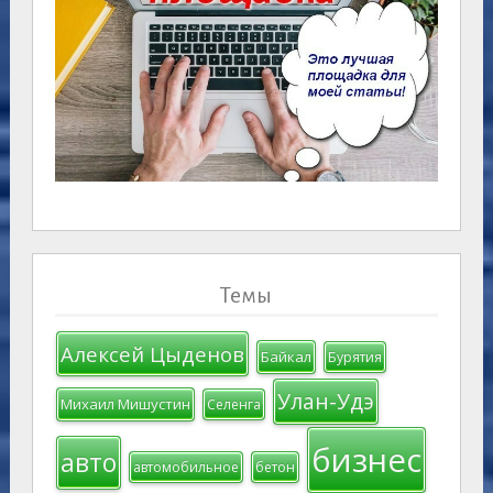
Темы
Алексей Цыденов
Байкал
Бурятия
Улан-Удэ
Михаил Мишустин
Селенга
бизнес
авто
автомобильное
бетон