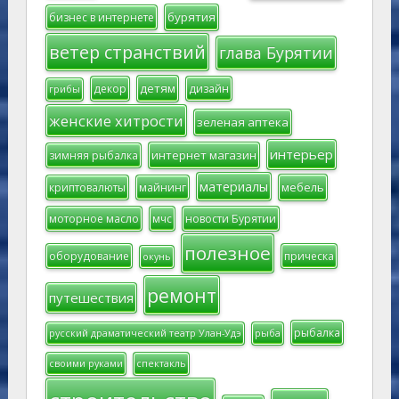
бурятия
бизнес в интернете
ветер странствий
глава Бурятии
детям
декор
дизайн
грибы
женские хитрости
зеленая аптека
интерьер
интернет магазин
зимняя рыбалка
материалы
мебель
криптовалюты
майнинг
моторное масло
мчс
новости Бурятии
полезное
оборудование
прическа
окунь
ремонт
путешествия
рыбалка
русский драматический театр Улан-Удэ
рыба
своими руками
спектакль