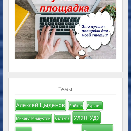
Темы
Алексей Цыденов
Байкал
Бурятия
Улан-Удэ
Михаил Мишустин
Селенга