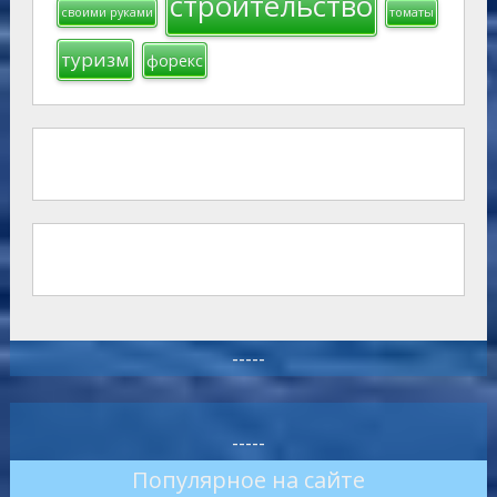
строительство
своими руками
томаты
туризм
форекс
-----
-----
Популярное на сайте