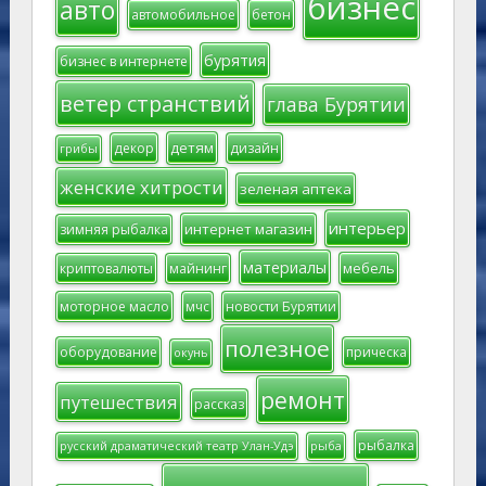
бизнес
авто
автомобильное
бетон
бурятия
бизнес в интернете
ветер странствий
глава Бурятии
детям
декор
дизайн
грибы
женские хитрости
зеленая аптека
интерьер
интернет магазин
зимняя рыбалка
материалы
мебель
криптовалюты
майнинг
моторное масло
мчс
новости Бурятии
полезное
оборудование
прическа
окунь
ремонт
путешествия
рассказ
рыбалка
русский драматический театр Улан-Удэ
рыба