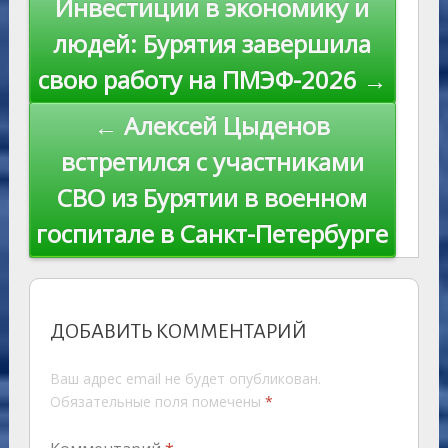
n
Инвестиции в экономику и
ni
al
k
по
людей: Бурятия завершила
ki
записям
свою работу на ПМЭФ-2026 →
← Алексей Цыденов
встретился с участниками
СВО из Бурятии в военном
госпитале в Санкт-Петербурге
ДОБАВИТЬ КОММЕНТАРИЙ
Ваш адрес email не будет опубликован.
Обязательные поля помечены
*