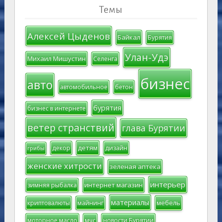
Темы
Алексей Цыденов
Байкал
Бурятия
Улан-Удэ
Михаил Мишустин
Селенга
бизнес
авто
автомобильное
бетон
бурятия
бизнес в интернете
ветер странствий
глава Бурятии
детям
декор
дизайн
грибы
женские хитрости
зеленая аптека
интерьер
интернет магазин
зимняя рыбалка
материалы
мебель
криптовалюты
майнинг
моторное масло
мчс
новости Бурятии