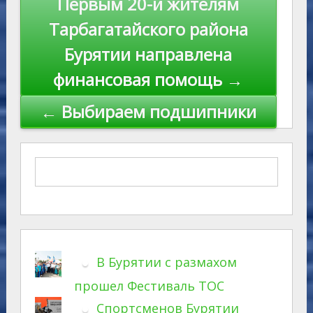
Первым 20-и жителям
ni
al
k
по
Тарбагатайского района
ki
записям
Бурятии направлена
финансовая помощь →
← Выбираем подшипники
В Бурятии с размахом
прошел Фестиваль ТОС
Спортсменов Бурятии