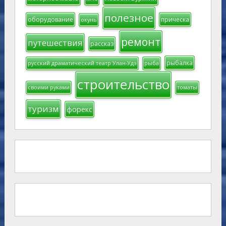
полезное
оборудование
прическа
окунь
ремонт
путешествия
рассказ
рыбалка
русский драматический театр Улан-Удэ
рыба
строительство
своими руками
томаты
туризм
форекс