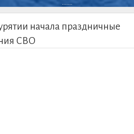
-------
урятии начала праздничные
ения СВО