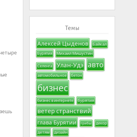
Темы
Алексей Цыденов
Байкал
 четыре
Михаил Мишустин
Бурятия
авто
Улан-Удэ
Селенга
мые
автомобильное
бетон
бизнес
бурятия
бизнес в интернете
ветер странствий
маешь
глава Бурятии
декор
грибы
детям
дизайн