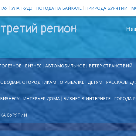
НАЯ
УЛАН-УДЭ
ПОГОДА НА БАЙКАЛЕ
ПРИРОДА БУРЯТИИ
М
третий регион
Нез
ПОЛЕЗНОЕ
БИЗНЕС
АВТОМОБИЛЬНОЕ
ВЕТЕР СТРАНСТВИЙ
ДОВОДАМ, ОГОРОДНИКАМ
О РЫБАЛКЕ
ДЕТЯМ
РАССКАЗЫ ДЛ
БИЗНЕСУ
ИНТЕРЬЕР ДОМА
БИЗНЕС В ИНТЕРНЕТЕ
ГОРОДА 
ЕКА БУРЯТИИ