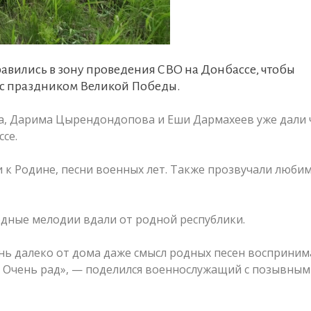
равились в зону проведения СВО на Донбассе, чтобы
 с праздником Великой Победы.
ва, Дарима Цырендондопова и Еши Дармахеев уже дали
ссе.
и к Родине, песни военных лет. Также прозвучали люби
одные мелодии вдали от родной республики.
ень далеко от дома даже смысл родных песен восприни
е! Очень рад», — поделился военнослужащий с позывным