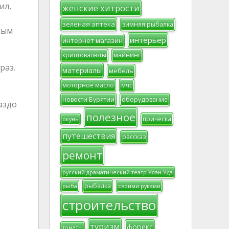
ил,
женские хитрости
зеленая аптека
зимняя рыбалка
ным
интерьер
интернет магазин
криптовалюты
майнинг
раз.
материалы
мебель
моторное масло
мчс
новости Бурятии
оборудование
аздо
полезное
прическа
окунь
путешествия
рассказ
ремонт
русский драматический театр Улан-Удэ
рыбалка
рыба
своими руками
строительство
туризм
форекс
томаты