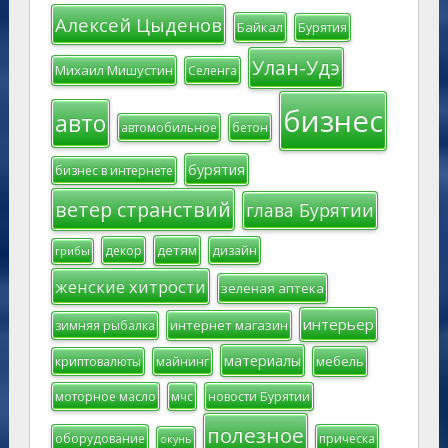
Алексей Цыденов
Байкал
Бурятия
Улан-Удэ
Михаил Мишустин
Селенга
бизнес
авто
автомобильное
бетон
бурятия
бизнес в интернете
ветер странствий
глава Бурятии
детям
декор
дизайн
грибы
женские хитрости
зеленая аптека
интерьер
интернет магазин
зимняя рыбалка
материалы
мебель
криптовалюты
майнинг
моторное масло
мчс
новости Бурятии
полезное
оборудование
прическа
окунь