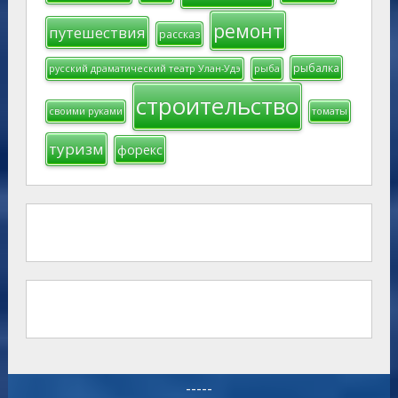
ремонт
путешествия
рассказ
рыбалка
русский драматический театр Улан-Удэ
рыба
строительство
своими руками
томаты
туризм
форекс
-----