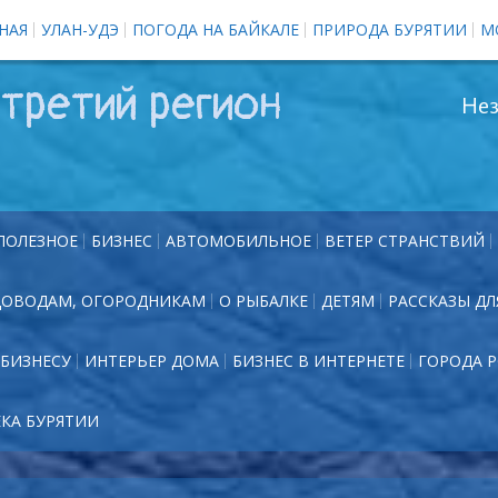
НАЯ
УЛАН-УДЭ
ПОГОДА НА БАЙКАЛЕ
ПРИРОДА БУРЯТИИ
М
третий регион
Нез
ПОЛЕЗНОЕ
БИЗНЕС
АВТОМОБИЛЬНОЕ
ВЕТЕР СТРАНСТВИЙ
ДОВОДАМ, ОГОРОДНИКАМ
О РЫБАЛКЕ
ДЕТЯМ
РАССКАЗЫ ДЛ
БИЗНЕСУ
ИНТЕРЬЕР ДОМА
БИЗНЕС В ИНТЕРНЕТЕ
ГОРОДА 
ЕКА БУРЯТИИ