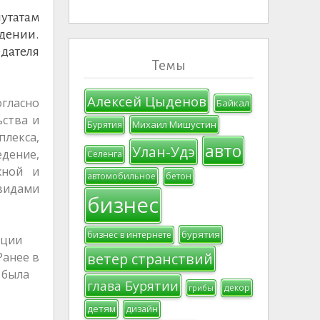
утатам
дении.
дателя
Темы
Алексей Цыденов
гласно
Байкал
ьства и
Михаил Мишустин
Бурятия
плекса,
авто
Улан-Удэ
дение,
Селенга
жной и
автомобильное
бетон
 видами
бизнес
бурятия
бизнес в интернете
ации
Ранее в
ветер странствий
 была
глава Бурятии
декор
грибы
детям
дизайн