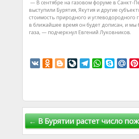
— В сентябре на газовом форуме в Санкт-П
выступили Бурятия, Якутия и другие субъе
стоимость природного и углеводородного га
в ближайшее время он будет дописан, и мы 
газа, — подчеркнул Евгений Луковников.
V
O
Bl
Li
T
W
S
M
K
d
o
v
el
h
k
ai
n
g
eJ
e
at
y
l.
o
g
o
gr
s
p
R
kl
er
u
a
A
e
u
as
r
m
p
Навигация
← В Бурятии растет число по
s
n
p
по
ni
al