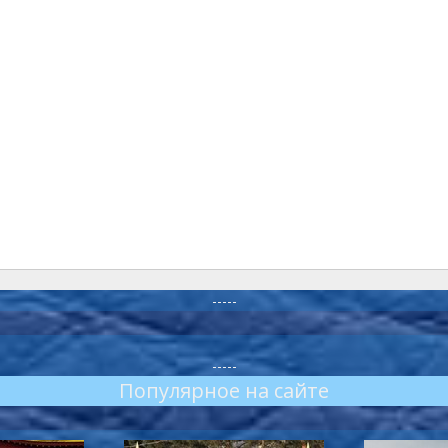
-----
-----
Популярное на сайте