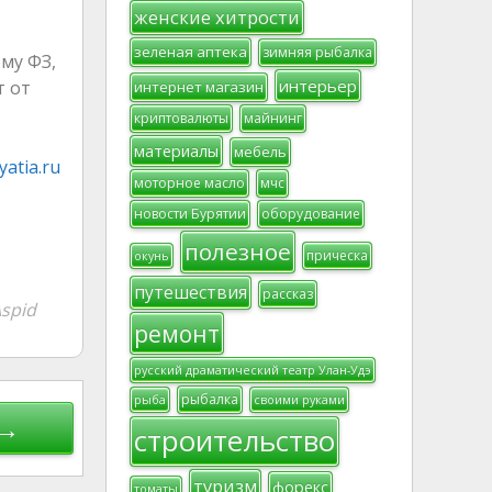
женские хитрости
зеленая аптека
зимняя рыбалка
му ФЗ,
интерьер
т от
интернет магазин
криптовалюты
майнинг
материалы
мебель
atia.ru
моторное масло
мчс
новости Бурятии
оборудование
полезное
прическа
окунь
путешествия
рассказ
spid
ремонт
русский драматический театр Улан-Удэ
рыбалка
рыба
своими руками
 →
строительство
туризм
форекс
томаты