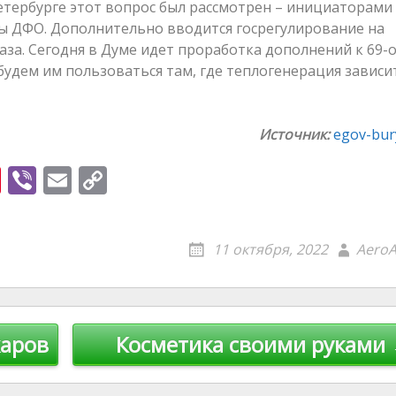
етербурге этот вопрос был рассмотрен – инициаторами
кты ДФО. Дополнительно вводится госрегулирование на
за. Сегодня в Думе идет проработка дополнений к 69-о
будем им пользоваться там, где теплогенерация зависи
Источник:
egov-bury
Pi
Vi
E
C
nt
b
m
o
er
er
ai
p
11 октября, 2022
AeroA
e
l
y
st
Li
n
жаров
Косметика своими руками
k