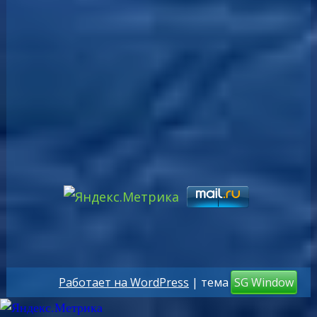
Работает на WordPress
| тема
SG Window