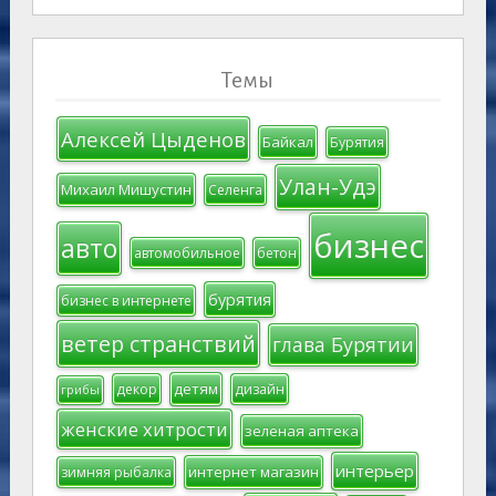
Темы
Алексей Цыденов
Байкал
Бурятия
Улан-Удэ
Михаил Мишустин
Селенга
бизнес
авто
автомобильное
бетон
бурятия
бизнес в интернете
ветер странствий
глава Бурятии
детям
декор
дизайн
грибы
женские хитрости
зеленая аптека
интерьер
интернет магазин
зимняя рыбалка