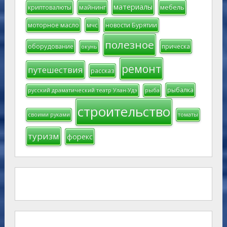
материалы
мебель
криптовалюты
майнинг
моторное масло
мчс
новости Бурятии
полезное
оборудование
прическа
окунь
ремонт
путешествия
рассказ
рыбалка
русский драматический театр Улан-Удэ
рыба
строительство
своими руками
томаты
туризм
форекс