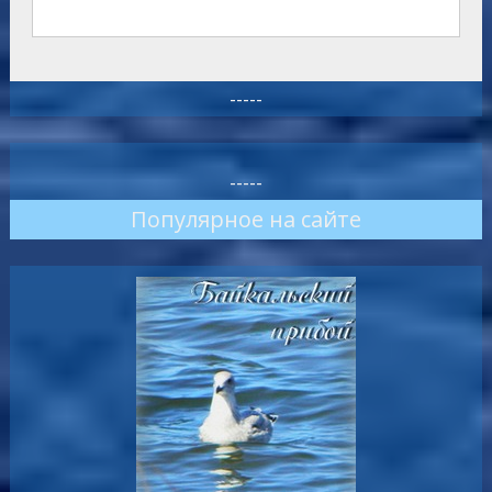
-----
-----
Популярное на сайте