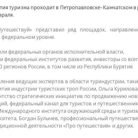
ия туризма проходит в Петропавловске-Камчатском в
враля.
Путешествуй» представил ряд площадок, направлен
а федеральном уровне.
ели федеральных органов исполнительной власти,
 федеральных институтов развития, инвесторы со все
 регионов России, в том числе из Республики Бурятия.
ления ведущих экспертов в области туриндустрии, таки
ития индустрии туристских троп России, Ольга Курилова
нтство стратегических инициатив по продвижению нов
ий, федеральный канал для туристов и путешественни
 Международного института окружающей среды и туриз
ситета, Богдан Булычев, профессиональный путешестве
диционной деятельности «Про путешествия» и других.