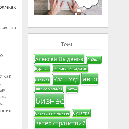
 рамках
ных на
Темы
го
Алексей Цыденов
Байкал
Михаил Мишустин
Бурятия
х как
авто
Улан-Удэ
Селенга
,
ых
автомобильное
бетон
ков
бизнес
ма
нник,
бурятия
бизнес в интернете
ветер странствий