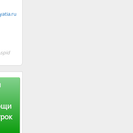
atia.ru
spid
и
ощи
урок