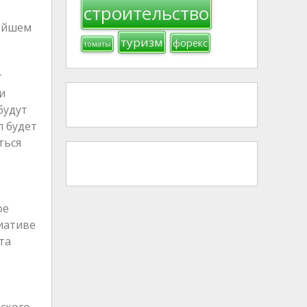
строительство
нейшем
туризм
форекс
томаты
т
и
будут
л будет
ться
ое
иативе
та
еского