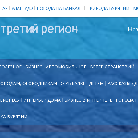
НАЯ
УЛАН-УДЭ
ПОГОДА НА БАЙКАЛЕ
ПРИРОДА БУРЯТИИ
М
третий регион
Нез
ПОЛЕЗНОЕ
БИЗНЕС
АВТОМОБИЛЬНОЕ
ВЕТЕР СТРАНСТВИЙ
ДОВОДАМ, ОГОРОДНИКАМ
О РЫБАЛКЕ
ДЕТЯМ
РАССКАЗЫ ДЛ
БИЗНЕСУ
ИНТЕРЬЕР ДОМА
БИЗНЕС В ИНТЕРНЕТЕ
ГОРОДА 
ЕКА БУРЯТИИ