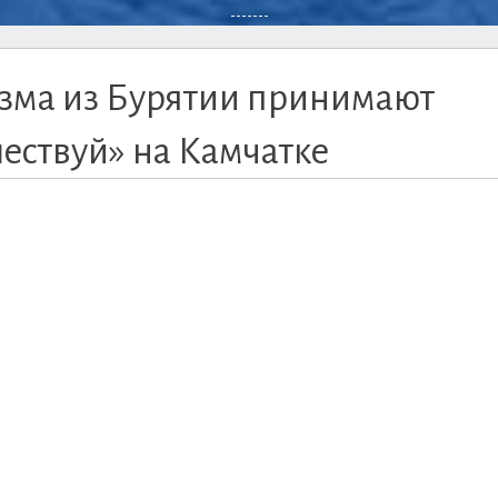
-------
изма из Бурятии принимают
шествуй» на Камчатке