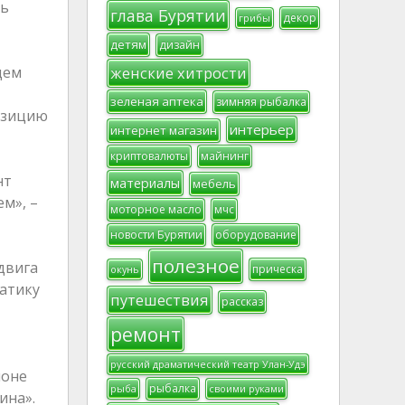
ть
глава Бурятии
декор
грибы
детям
дизайн
щем
женские хитрости
зеленая аптека
зимняя рыбалка
озицию
интерьер
интернет магазин
криптовалюты
майнинг
нт
материалы
мебель
м», –
моторное масло
мчс
новости Бурятии
оборудование
полезное
двига
прическа
окунь
матику
путешествия
рассказ
ремонт
русский драматический театр Улан-Удэ
ионе
рыбалка
рыба
своими руками
ина».