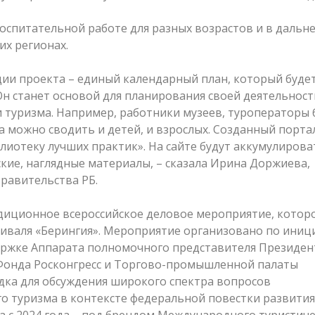
воспитательной работе для разных возрастов и в даль
их регионах.
ии проекта – единый календарный план, который буде
Он станет основой для планирования своей деятельност
и туризма. Например, работники музеев, туроператоры 
а можно сводить и детей, и взрослых. Созданный порта
лиотеку лучших практик». На сайте будут аккумулирова
ие, наглядные материалы, – сказала Ирина Доржиева,
равительства РБ.
диционное всероссийское деловое мероприятие, котор
тиваля «Берингия». Мероприятие организовано по иниц
ержке Аппарата полномочного представителя Президен
 Фонда Росконгресс и Торгово-промышленной палаты
дка для обсуждения широкого спектра вопросов
го туризма в контексте федеральной повестки развития
, а с 2024 года – под брендом Международного туристич