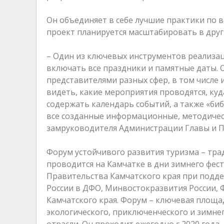
Он объединяет в себе лучшие практики по 
проект планируется масштабировать в друг
– Один из ключевых инструментов реализац
включать все праздники и памятные даты. 
представителями разных сфер, в том числе 
видеть, какие мероприятия проводятся, куд
содержать календарь событий, а также «биб
все созданные информационные, методическ
замруководителя Администрации Главы и П
Форум устойчивого развития туризма – тра
проводится на Камчатке в дни зимнего фес
Правительства Камчатского края при подд
России в ДФО, Минвостокразвития России,
Камчатского края. Форум – ключевая площа
экологического, приключенческого и зимне
отрасли. Он проходит ежегодно с 2020 года