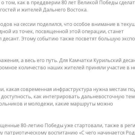
 о том, как в преддверии 80 лет Великой Победы сдела
гостей и жителей Дальнего Востока.
одов на сессии поделился, что особое внимание в теку
Одной из точек, посвященной этой операции, станет
л десант. Этому событию также посветят большую эксп
ражения, а весь его путь. Для Камчатки Курильский деса
ромное количество наших жителей приняли участие в не
ли, какая современная инфраструктура нужна местам по
и доступность, как интегрировать дальневосточную те
кольников и молодежи, какие маршруты можно
ященные 80-летию Победы уже стартовали, также в рег
 патриотическому воспитанию «С чего начинается Род