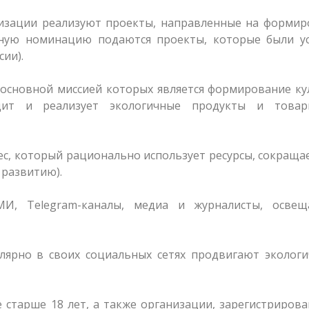
изации реализуют проекты, направленные на формир
анную номинацию подаются проекты, которые были у
сии).
 основной миссией которых является формирование к
одит и реализует экологичные продукты и това
ес, который рационально использует ресурсы, сокраща
 развитию).
И, Telegram-каналы, медиа и журналисты, осве
лярно в своих социальных сетях продвигают эколог
 старше 18 лет, а также организации, зарегистриров