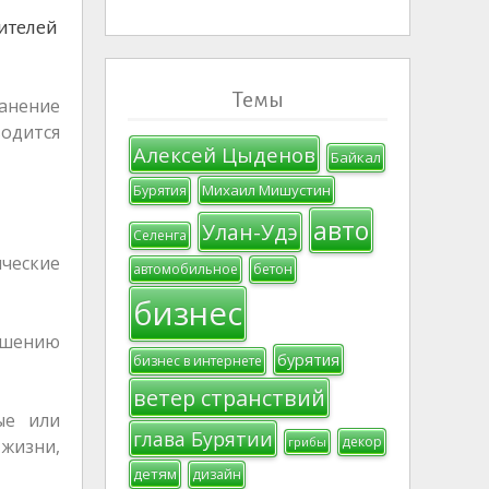
ителей
Темы
ранение
водится
Алексей Цыденов
Байкал
Михаил Мишустин
Бурятия
авто
Улан-Удэ
Селенга
ческие
автомобильное
бетон
бизнес
чшению
бурятия
бизнес в интернете
ветер странствий
ые или
глава Бурятии
декор
грибы
 жизни,
детям
дизайн