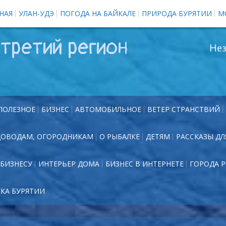
НАЯ
УЛАН-УДЭ
ПОГОДА НА БАЙКАЛЕ
ПРИРОДА БУРЯТИИ
М
третий регион
Нез
ПОЛЕЗНОЕ
БИЗНЕС
АВТОМОБИЛЬНОЕ
ВЕТЕР СТРАНСТВИЙ
ДОВОДАМ, ОГОРОДНИКАМ
О РЫБАЛКЕ
ДЕТЯМ
РАССКАЗЫ ДЛ
БИЗНЕСУ
ИНТЕРЬЕР ДОМА
БИЗНЕС В ИНТЕРНЕТЕ
ГОРОДА 
ЕКА БУРЯТИИ