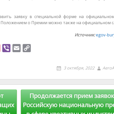
тавить заявку в специальной форме на официальном
ся с Положением о Премии можно также на официальном с
Источник:
egov-bury
Pi
Vi
E
C
nt
b
m
o
er
er
ai
p
3 октября, 2022
AeroA
e
l
y
st
Li
n
т
Продолжается прием заявок
k
ащих
Российскую национальную п
ины
в сфере креативных индустр