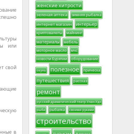
женские хитрости
ование
зеленая аптека
зимняя рыбалка
спешно
интерьер
интернет магазин
криптовалюты
майнинг
ультуры
материалы
мебель
ры или
моторное масло
мчс
новости Бурятии
оборудование
ет свой
полезное
прическа
окунь
путешествия
рассказ
щающие
ремонт
русский драматический театр Улан-Удэ
рыбалка
ическую
рыба
своими руками
строительство
анные в
туризм
форекс