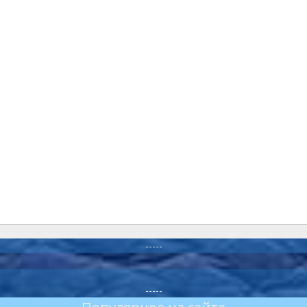
-----
-----