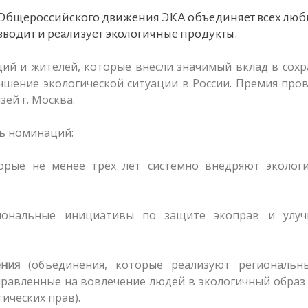
 Общероссийского движения ЭКА объединяет всех люб
зводит и реализует экологичные продукты.
ций и жителей, которые внесли значимый вклад в сох
чшение экологической ситуации в России. Премия про
ей г. Москва.
ь номинаций:
орые не менее трех лет системно внедряют экологи
иональные инициативы по защите экоправ и улу
ения
(объединения, которые реализуют региональн
равленные на вовлечение людей в экологичный образ
ических прав).