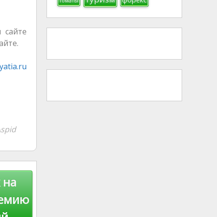
томаты
 сайте
айте.
atia.ru
spid
 на
ремию
ий →