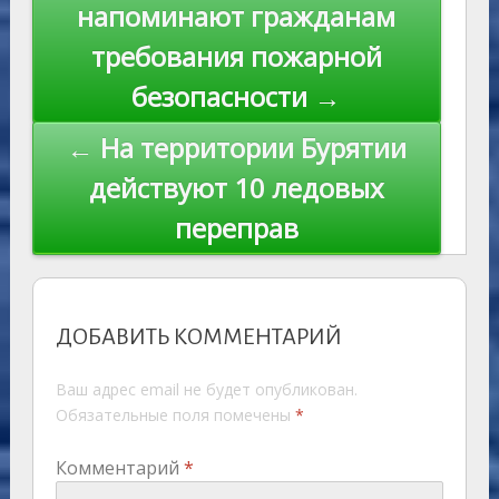
k
по
напоминают гражданам
ki
записям
требования пожарной
безoпасности →
← На территории Бурятии
действуют 10 ледовых
переправ
ДОБАВИТЬ КОММЕНТАРИЙ
Ваш адрес email не будет опубликован.
Обязательные поля помечены
*
Комментарий
*