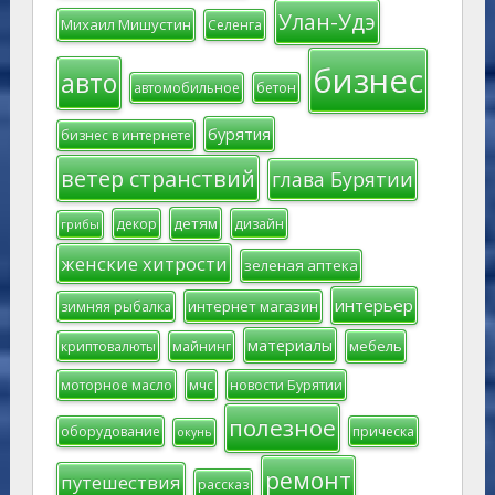
Улан-Удэ
Михаил Мишустин
Селенга
бизнес
авто
автомобильное
бетон
бурятия
бизнес в интернете
ветер странствий
глава Бурятии
детям
декор
дизайн
грибы
женские хитрости
зеленая аптека
интерьер
интернет магазин
зимняя рыбалка
материалы
мебель
криптовалюты
майнинг
моторное масло
мчс
новости Бурятии
полезное
оборудование
прическа
окунь
ремонт
путешествия
рассказ