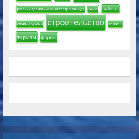
рыбалка
русский драматический театр Улан-Удэ
рыба
строительство
своими руками
томаты
туризм
форекс
-----