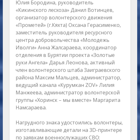
Юлия Бородина, руководитель
«Кикинского лесхоза» Данил Вотинцев,
организатор волонтерского движения
«Прометей» (г.Кяхта) Оксана Герасименко,
заместитель руководителя ресурсного
центра добровольчества «Молодежь
Иволги» Анна Жалсараева, координатор
отделения в Бурятии проекта «Золотые
руки Ангела» Дарья Леонова, активный
член волонтерского штаба Заиграевского
района Максим Мальцев, администратор,
ведущий канала «Курумкан ZOV» Лилия
Манжеева, администратор волонтерской
группы «Хоринск – мы вместе» Маргарита
Намсараева.
Нагрудного знака удостоились волонтеры,
изготавливающие детали на 3D-принтере
по заявкам военнослужащих СВО: