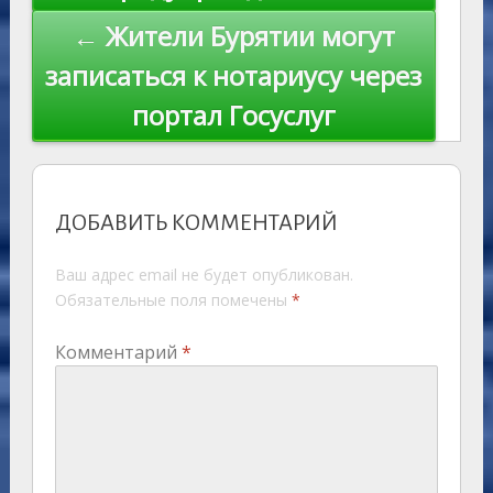
ki
записям
← Жители Бурятии могут
записаться к нотариусу через
портал Госуслуг
ДОБАВИТЬ КОММЕНТАРИЙ
Ваш адрес email не будет опубликован.
Обязательные поля помечены
*
Комментарий
*