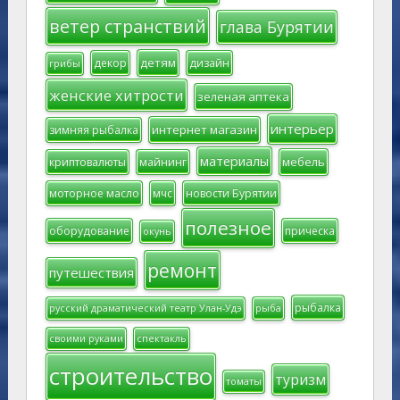
ветер странствий
глава Бурятии
детям
декор
дизайн
грибы
женские хитрости
зеленая аптека
интерьер
интернет магазин
зимняя рыбалка
материалы
мебель
криптовалюты
майнинг
моторное масло
мчс
новости Бурятии
полезное
оборудование
прическа
окунь
ремонт
путешествия
рыбалка
русский драматический театр Улан-Удэ
рыба
своими руками
спектакль
строительство
туризм
томаты