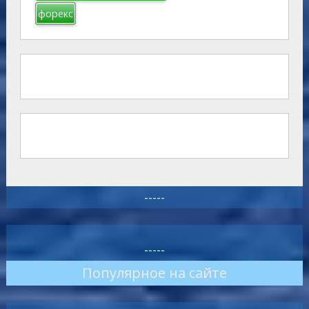
форекс
-----
-----
Популярное на сайте