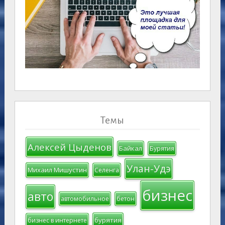
Темы
Алексей Цыденов
Байкал
Бурятия
Улан-Удэ
Михаил Мишустин
Селенга
бизнес
авто
автомобильное
бетон
бурятия
бизнес в интернете