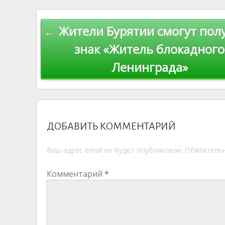
kl
er
u
a
A
e
u
as
r
m
p
Навигация
← Жители Бурятии смогут пол
s
n
p
по
ni
al
знак «Житель блокадного
ki
Ленинграда»
записям
ДОБАВИТЬ КОММЕНТАРИЙ
Ваш адрес email не будет опубликован.
Обязатель
Комментарий
*