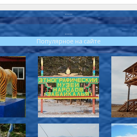
-----
-----
Популярное на сайте