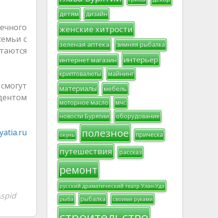
детям
дизайн
течного
женские хитрости
семьи с
зеленая аптека
зимняя рыбалка
стаются
интерьер
интернет магазин
криптовалюты
майнинг
смогут
материалы
мебель
идентом
моторное масло
мчс
новости Бурятии
оборудование
полезное
atia.ru
прическа
окунь
путешествия
рассказ
ремонт
русский драматический театр Улан-Удэ
spid
рыбалка
рыба
своими руками
строительство