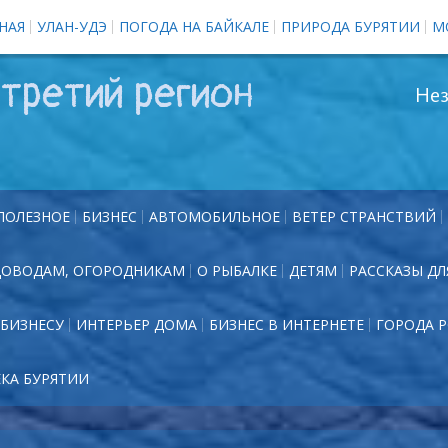
НАЯ
УЛАН-УДЭ
ПОГОДА НА БАЙКАЛЕ
ПРИРОДА БУРЯТИИ
М
третий регион
Нез
ПОЛЕЗНОЕ
БИЗНЕС
АВТОМОБИЛЬНОЕ
ВЕТЕР СТРАНСТВИЙ
ДОВОДАМ, ОГОРОДНИКАМ
О РЫБАЛКЕ
ДЕТЯМ
РАССКАЗЫ ДЛ
БИЗНЕСУ
ИНТЕРЬЕР ДОМА
БИЗНЕС В ИНТЕРНЕТЕ
ГОРОДА 
ЕКА БУРЯТИИ