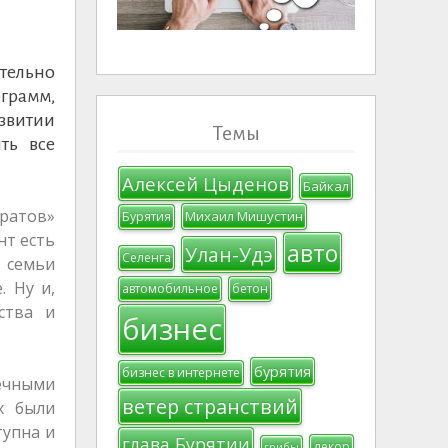
ительно
ограмм,
звитии
Темы
ть все
Алексей Цыденов
Байкал
дратов»
Михаил Мишустин
Бурятия
нт есть
авто
Улан-Удэ
Селенга
 семьи
. Ну и,
автомобильное
бетон
ства и
бизнес
бурятия
бизнес в интернете
течными
ветер странствий
х были
тупна и
глава Бурятии
декор
грибы