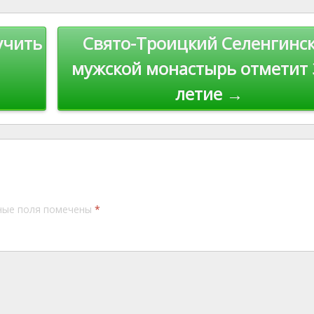
st
Li
n
учить
Свято-Троицкий Селенгинс
k
мужской монастырь отметит 
летие →
ные поля помечены
*