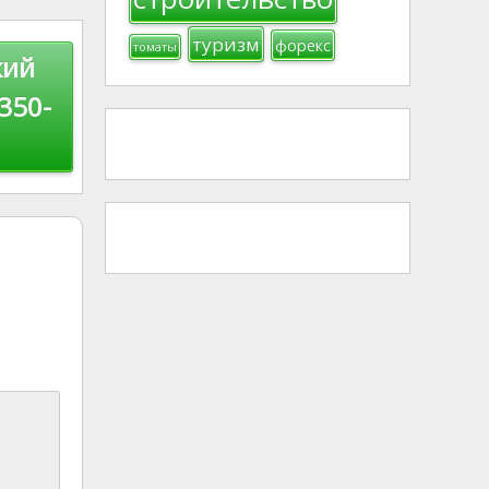
туризм
форекс
томаты
кий
350-