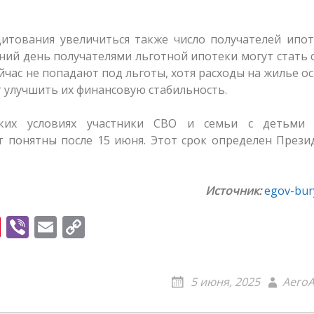
дитования увеличиться также число получателей ипо
шний день получателями льготной ипотеки могут стать 
ейчас не попадают под льготы, хотя расходы на жилье о
улучшить их финансовую стабильность.
ких условиях участники СВО и семьи с детьми 
т понятны после 15 июня. Этот срок определен През
Источник:
egov-bury
Pi
Vi
E
C
nt
b
m
o
er
er
ai
p
5 июня, 2025
AeroA
e
l
y