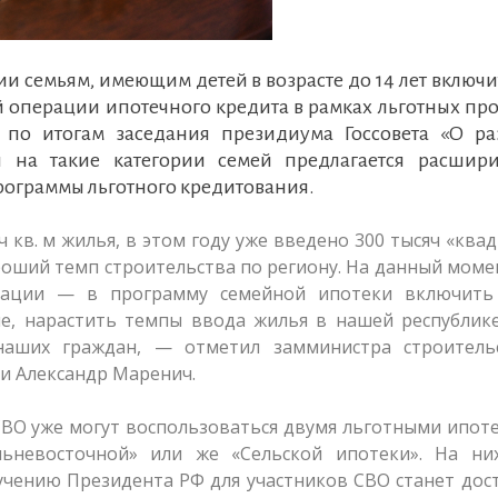
и семьям, имеющим детей в возрасте до 14 лет включ
 операции ипотечного кредита в рамках льготных пр
 по итогам заседания президиума Госсовета «О ра
 на такие категории семей предлагается расшири
рограммы льготного кредитования.
ч кв. м жилья, в этом году уже введено 300 тысяч «ква
хороший темп строительства по региону. На данный моме
ерации — в программу семейной ипотеки включить
ле, нарастить темпы ввода жилья в нашей республике
наших граждан, — отметил замминистра строитель
и Александр Маренич.
СВО уже могут воспользоваться двумя льготными ипо
ьневосточной» или же «Сельской ипотеки». На ни
учению Президента РФ для участников СВО станет дос