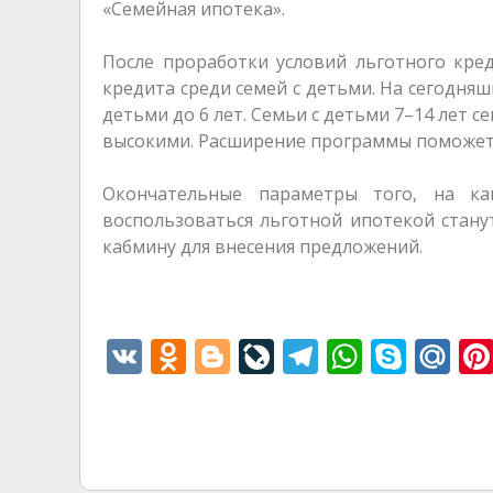
«Семейная ипотека».
После проработки условий льготного кре
кредита среди семей с детьми. На сегодня
детьми до 6 лет. Семьи с детьми 7–14 лет с
высокими. Расширение программы поможет 
Окончательные параметры того, на ка
воспользоваться льготной ипотекой стану
кабмину для внесения предложений.
V
O
Bl
Li
T
W
S
M
K
d
o
v
el
h
k
ai
n
g
eJ
e
at
y
l.
o
g
o
gr
s
p
R