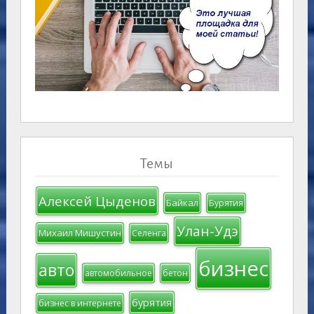
Темы
Алексей Цыденов
Байкал
Бурятия
Улан-Удэ
Михаил Мишустин
Селенга
бизнес
авто
автомобильное
бетон
бурятия
бизнес в интернете