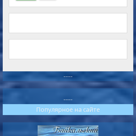
-----
-----
Популярное на сайте