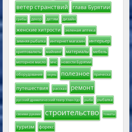
ветер странствий
глава Бурятии
детям
декор
дизайн
грибы
женские хитрости
зеленая аптека
интерьер
интернет магазин
зимняя рыбалка
материалы
мебель
криптовалюты
майнинг
моторное масло
мчс
новости Бурятии
полезное
оборудование
прическа
окунь
ремонт
путешествия
рассказ
рыбалка
русский драматический театр Улан-Удэ
рыба
строительство
своими руками
томаты
туризм
форекс