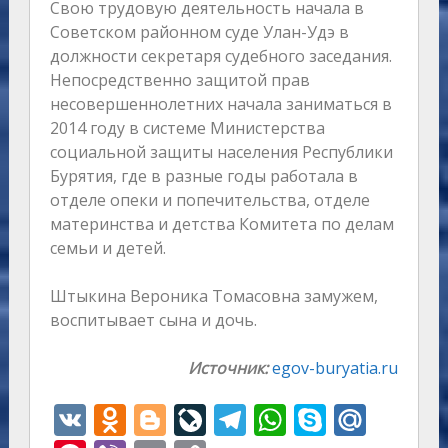
Свою трудовую деятельность начала в
Советском районном суде Улан-Удэ в
должности секретаря судебного заседания.
Непосредственно защитой прав
несовершеннолетних начала заниматься в
2014 году в системе Министерства
социальной защиты населения Республики
Бурятия, где в разные годы работала в
отделе опеки и попечительства, отделе
материнства и детства Комитета по делам
семьи и детей.
Штыкина Вероника Томасовна замужем,
воспитывает сына и дочь.
Источник:
egov-buryatia.ru
V
O
Bl
Li
T
W
S
M