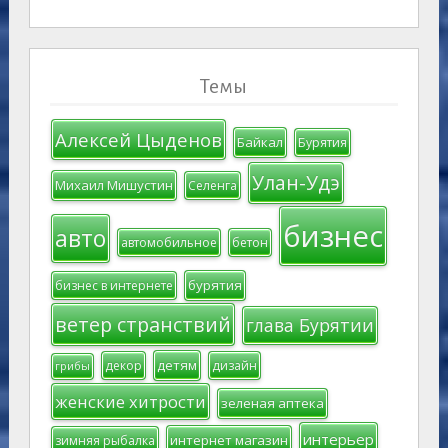
Темы
Алексей Цыденов
Байкал
Бурятия
Улан-Удэ
Михаил Мишустин
Селенга
бизнес
авто
автомобильное
бетон
бурятия
бизнес в интернете
ветер странствий
глава Бурятии
детям
декор
дизайн
грибы
женские хитрости
зеленая аптека
интерьер
интернет магазин
зимняя рыбалка