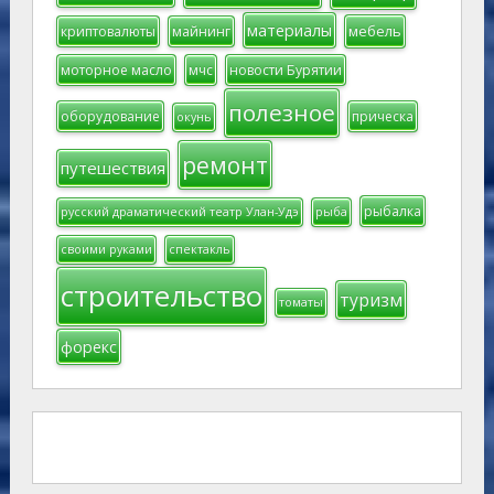
материалы
мебель
криптовалюты
майнинг
моторное масло
мчс
новости Бурятии
полезное
оборудование
прическа
окунь
ремонт
путешествия
рыбалка
русский драматический театр Улан-Удэ
рыба
своими руками
спектакль
строительство
туризм
томаты
форекс