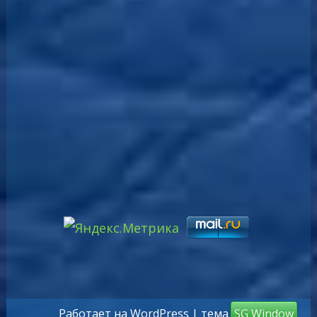
Работает на WordPress
| тема
SG Window