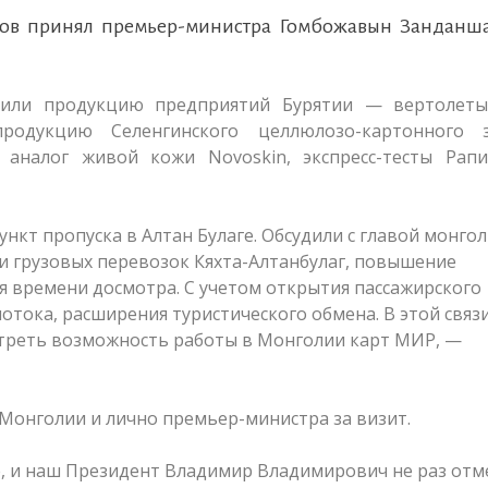
нов принял премьер-министра Гомбожавын Занданша
вили продукцию предприятий Бурятии — вертолеты
продукцию Селенгинского целлюлозо-картонного з
аналог живой кожи Novoskin, экспресс-тесты Рапи
кт пропуска в Алтан Булаге. Обсудили с главой монгол
и грузовых перевозок Кяхта-Алтанбулаг, повышение
я времени досмотра. С учетом открытия пассажирского
тока, расширения туристического обмена. В этой связ
отреть возможность работы в Монголии карт МИР, —
Монголии и лично премьер-министра за визит.
е, и наш Президент Владимир Владимирович не раз отм