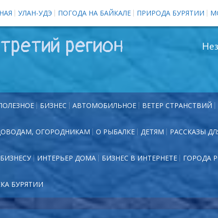
НАЯ
УЛАН-УДЭ
ПОГОДА НА БАЙКАЛЕ
ПРИРОДА БУРЯТИИ
М
третий регион
Нез
ПОЛЕЗНОЕ
БИЗНЕС
АВТОМОБИЛЬНОЕ
ВЕТЕР СТРАНСТВИЙ
ДОВОДАМ, ОГОРОДНИКАМ
О РЫБАЛКЕ
ДЕТЯМ
РАССКАЗЫ ДЛ
БИЗНЕСУ
ИНТЕРЬЕР ДОМА
БИЗНЕС В ИНТЕРНЕТЕ
ГОРОДА 
ЕКА БУРЯТИИ