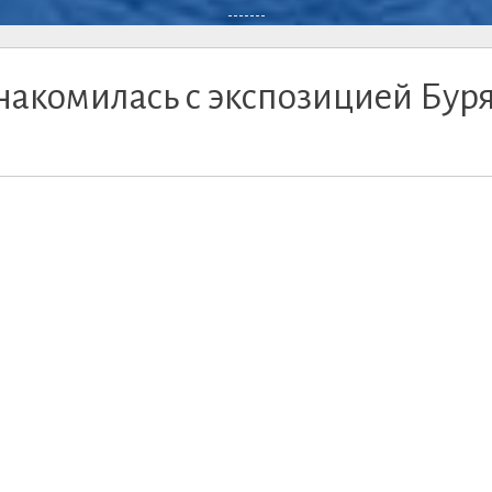
-------
накомилась с экспозицией Бур