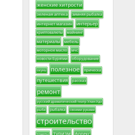
женские хитрости
зеленая аптека
зимняя рыбалка
интерьер
интернет магазин
криптовалюты
майнинг
материалы
мебель
моторное масло
мчс
новости Бурятии
оборудование
полезное
прическа
окунь
путешествия
рассказ
ремонт
русский драматический театр Улан-Удэ
рыбалка
рыба
своими руками
строительство
туризм
форекс
томаты