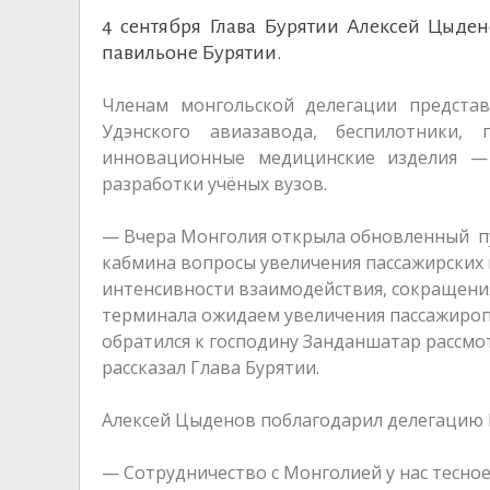
4 сентября Глава Бурятии Алексей Цыде
павильоне Бурятии.
Членам монгольской делегации предста
Удэнского авиазавода, беспилотники, 
инновационные медицинские изделия — 
разработки учёных вузов.
— Вчера Монголия открыла обновленный пун
кабмина вопросы увеличения пассажирских 
интенсивности взаимодействия, сокращени
терминала ожидаем увеличения пассажиропо
обратился к господину Занданшатар рассм
рассказал Глава Бурятии.
Алексей Цыденов поблагодарил делегацию 
— Сотрудничество с Монголией у нас тесно