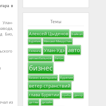
тара в
Темы
 Улан-
авода,
Алексей Цыденов
д Био,
Байкал
Михаил Мишустин
Бурятия
авто
Улан-Удэ
ьского
Селенга
автомобильное
бетон
бизнес
и
бурятия
бизнес в интернете
ветер странствий
глава Бурятии
декор
грибы
ечал из
детям
дизайн