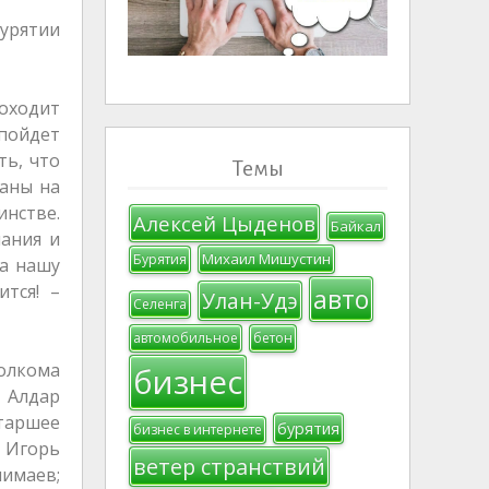
урятии
оходит
 пойдет
ть, что
Темы
раны на
инстве.
Алексей Цыденов
Байкал
пания и
Михаил Мишустин
Бурятия
на нашу
ится! –
авто
Улан-Удэ
Селенга
автомобильное
бетон
олкома
бизнес
 Алдар
Старшее
бурятия
бизнес в интернете
 Игорь
ветер странствий
нимаев;