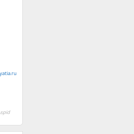
atia.ru
spid