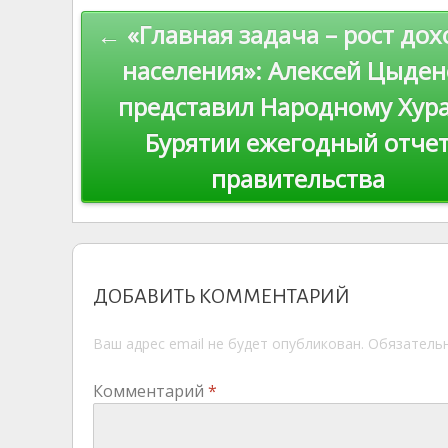
as
r
m
p
Навигация
← «Главная задача – рост до
s
n
p
по
ni
al
населения»: Алексей Цыден
ki
представил Народному Хур
записям
Бурятии ежегодный отче
правительства
ДОБАВИТЬ КОММЕНТАРИЙ
Ваш адрес email не будет опубликован.
Обязатель
Комментарий
*