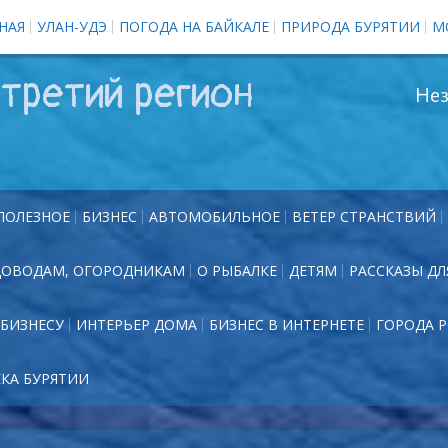
НАЯ
УЛАН-УДЭ
ПОГОДА НА БАЙКАЛЕ
ПРИРОДА БУРЯТИИ
М
третий регион
Нез
ПОЛЕЗНОЕ
БИЗНЕС
АВТОМОБИЛЬНОЕ
ВЕТЕР СТРАНСТВИЙ
ДОВОДАМ, ОГОРОДНИКАМ
О РЫБАЛКЕ
ДЕТЯМ
РАССКАЗЫ ДЛ
БИЗНЕСУ
ИНТЕРЬЕР ДОМА
БИЗНЕС В ИНТЕРНЕТЕ
ГОРОДА 
ЕКА БУРЯТИИ