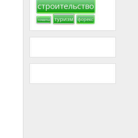
строительство
туризм
форекс
томаты