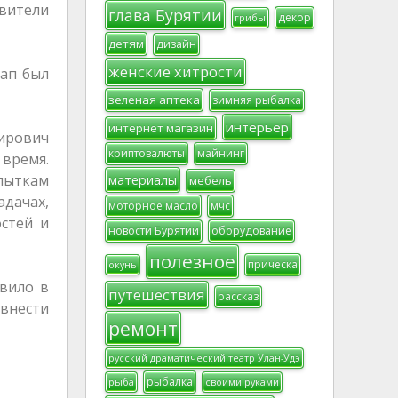
вители
глава Бурятии
декор
грибы
детям
дизайн
женские хитрости
тап был
зеленая аптека
зимняя рыбалка
интерьер
интернет магазин
ирович
криптовалюты
майнинг
 время.
опыткам
материалы
мебель
дачах,
моторное масло
мчс
стей и
новости Бурятии
оборудование
полезное
прическа
окунь
авило в
путешествия
рассказ
внести
ремонт
русский драматический театр Улан-Удэ
рыбалка
рыба
своими руками