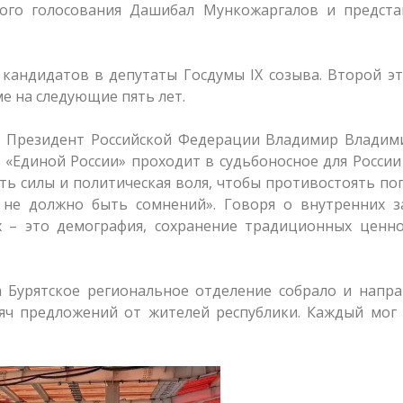
ного голосования Дашибал Мункожаргалов и предста
 кандидатов в депутаты Госдумы IX созыва. Второй э
е на следующие пять лет.
т Президент Российской Федерации Владимир Владим
д «Единой России» проходит в судьбоносное для России
есть силы и политическая воля, чтобы противостоять п
 не должно быть сомнений». Говоря о внутренних за
 – это демография, сохранение традиционных ценно
а Бурятское региональное отделение собрало и напр
яч предложений от жителей республики. Каждый мог 