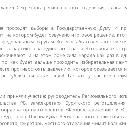
лавил Секретарь регионального отделения, Глава Б
мя проходят выборы в Государственную Думу. И пр
я», на котором будет озвучено итоговое решение, кто
 федеральным округам. Хотелось бы отдельно отмети
не за партию, а за единство страны. Это проверка ст
аскачивают, и на этом фоне сила народа как раз в ед
 то, как будет дальше проходить избирательная кам
месте противостоять давлению, которое оказывается 
 республике сильные люди! Так что у нас все получ
и приняли участие: руководитель Регионального исп
льства РБ, замсекретаря Бурятского реготделения
, координатор партпроектов «Женское движение» и «
н-Удэ, член Президиума Регионального политсовета
рсовета, секретарь местного отделения Чимит Бальжи