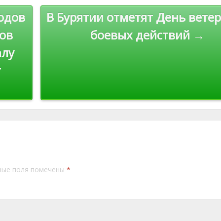
n
ходов
В Бурятии отметят День вете
k
ов
боевых действий →
алу
т
ные поля помечены
*