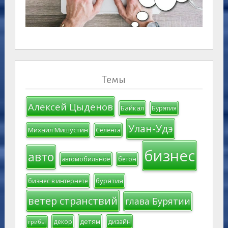
Темы
Алексей Цыденов
Байкал
Бурятия
Улан-Удэ
Михаил Мишустин
Селенга
бизнес
авто
автомобильное
бетон
бурятия
бизнес в интернете
ветер странствий
глава Бурятии
детям
декор
дизайн
грибы