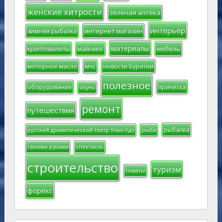
женские хитрости
зеленая аптека
интерьер
интернет магазин
зимняя рыбалка
материалы
мебель
криптовалюты
майнинг
моторное масло
мчс
новости Бурятии
полезное
оборудование
прическа
окунь
ремонт
путешествия
рыбалка
русский драматический театр Улан-Удэ
рыба
своими руками
спектакль
строительство
туризм
томаты
форекс