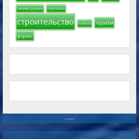
своими руками
спектакль
строительство
туризм
томаты
форекс
-----