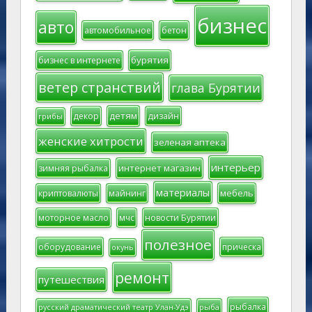
бизнес
авто
автомобильное
бетон
бурятия
бизнес в интернете
ветер странствий
глава Бурятии
детям
декор
дизайн
грибы
женские хитрости
зеленая аптека
интерьер
интернет магазин
зимняя рыбалка
материалы
мебель
криптовалюты
майнинг
моторное масло
мчс
новости Бурятии
полезное
оборудование
прическа
окунь
ремонт
путешествия
рыбалка
русский драматический театр Улан-Удэ
рыба