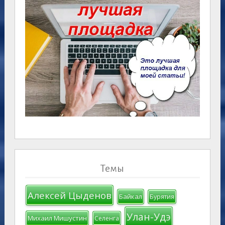
Темы
Алексей Цыденов
Байкал
Бурятия
Улан-Удэ
Михаил Мишустин
Селенга