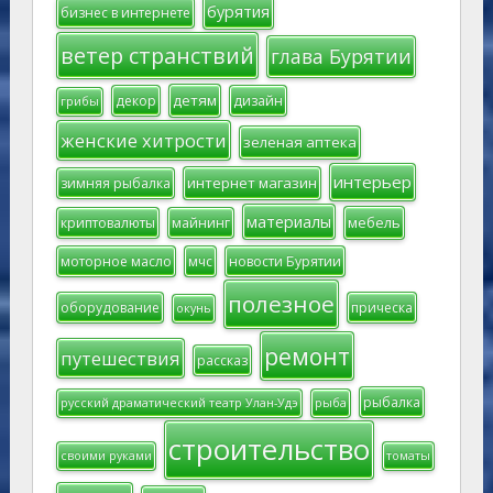
бурятия
бизнес в интернете
ветер странствий
глава Бурятии
детям
декор
дизайн
грибы
женские хитрости
зеленая аптека
интерьер
интернет магазин
зимняя рыбалка
материалы
мебель
криптовалюты
майнинг
моторное масло
мчс
новости Бурятии
полезное
оборудование
прическа
окунь
ремонт
путешествия
рассказ
рыбалка
русский драматический театр Улан-Удэ
рыба
строительство
своими руками
томаты