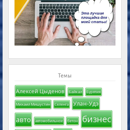
Темы
Алексей Цыденов
Байкал
Бурятия
Улан-Удэ
Михаил Мишустин
Селенга
бизнес
авто
автомобильное
бетон