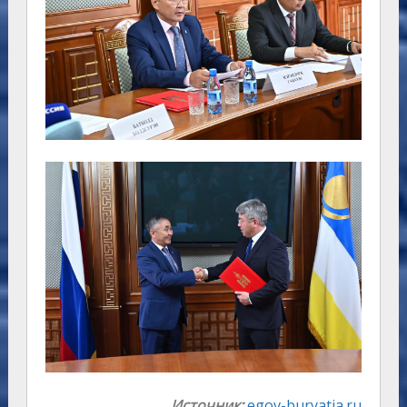
Источник:
egov-buryatia.ru