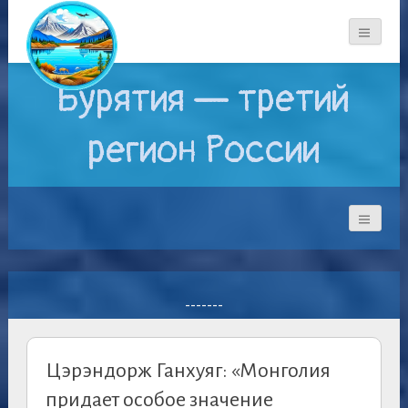
Бурятия — третий
регион России
-------
Цэрэндорж Ганхуяг: «Монголия
придает особое значение