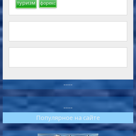
туризм
форекс
-----
-----
Популярное на сайте