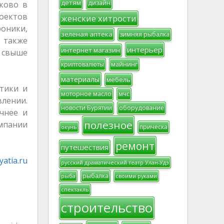
детям
дизайн
лково в
роектов
женские хитрости
оники,
зеленая аптека
зимняя рыбалка
 также
интерьер
интернет магазин
 свыше
криптовалюты
майнинг
материалы
мебель
тики и
моторное масло
мчс
влении.
новости Бурятии
оборудование
чнее и
полезное
мпании
прическа
окунь
ремонт
путешествия
atia.ru
русский драматический театр Улан-Удэ
рыбалка
рыба
своими руками
спектакль
строительство