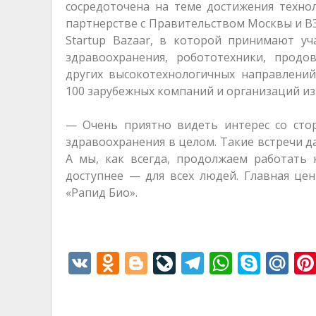
сосредоточена на теме достижения техно
партнерстве с Правительством Москвы и В
Startup Bazaar, в которой принимают уч
здравоохранения, робототехники, продов
других высокотехнологичных направлени
100 зарубежных компаний и организаций из
— Очень приятно видеть интерес со стор
здравоохранения в целом. Такие встречи 
А мы, как всегда, продолжаем работать 
доступнее — для всех людей. Главная це
«Рапид Био».
V
O
Bl
Li
T
W
S
M
K
d
o
v
el
h
k
ai
n
g
eJ
e
at
y
l.