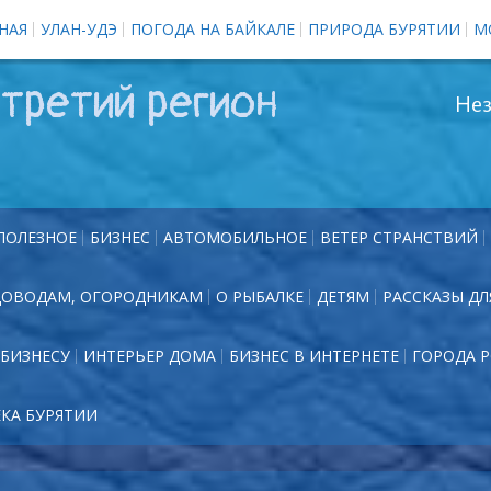
НАЯ
УЛАН-УДЭ
ПОГОДА НА БАЙКАЛЕ
ПРИРОДА БУРЯТИИ
М
третий регион
Нез
ПОЛЕЗНОЕ
БИЗНЕС
АВТОМОБИЛЬНОЕ
ВЕТЕР СТРАНСТВИЙ
ДОВОДАМ, ОГОРОДНИКАМ
О РЫБАЛКЕ
ДЕТЯМ
РАССКАЗЫ ДЛ
БИЗНЕСУ
ИНТЕРЬЕР ДОМА
БИЗНЕС В ИНТЕРНЕТЕ
ГОРОДА 
ЕКА БУРЯТИИ