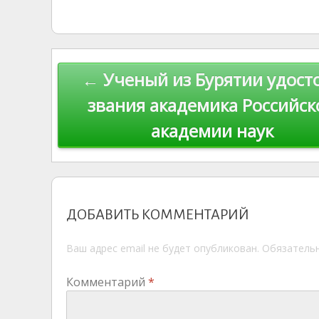
o
g
o
gr
s
p
R
kl
er
u
a
A
e
u
as
r
m
p
Навигация
← Ученый из Бурятии удост
s
n
p
по
ni
al
звания академика Российск
ki
академии наук
записям
ДОБАВИТЬ КОММЕНТАРИЙ
Ваш адрес email не будет опубликован.
Обязатель
Комментарий
*