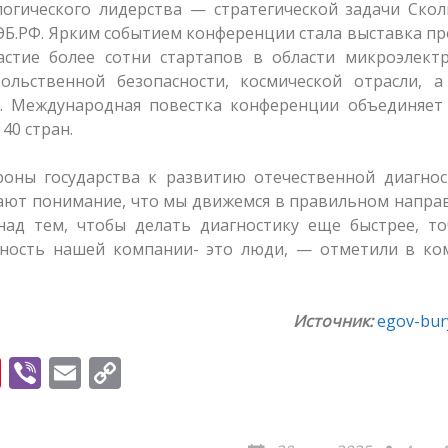
логического лидерства — стратегической задачи Ско
ЭБ.РФ. Ярким событием конференции стала выставка п
астие более сотни стартапов в области микроэлектр
ольственной безопасности, космической отрасли, а
й. Международная повестка конференции объединяет
 40 стран.
оны государства к развитию отечественной диагнос
дают понимание, что мы движемся в правильном напра
над тем, чтобы делать диагностику еще быстрее, то
нность нашей компании- это люди, — отметили в ко
Источник:
egov-bury
Pi
Vi
E
C
nt
b
m
o
er
er
ai
p