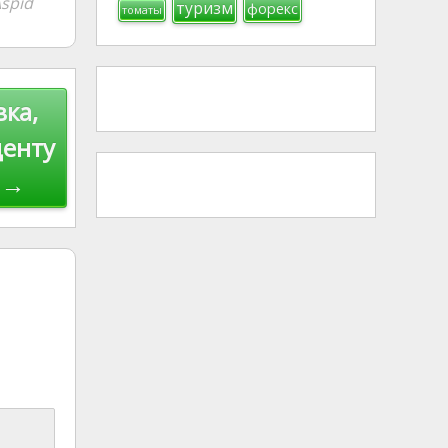
spid
туризм
форекс
томаты
вка,
денту
 →