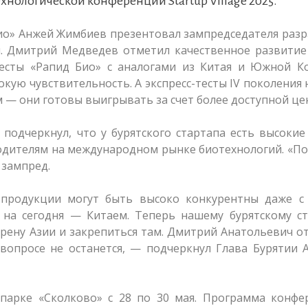
хнологической конференции Startup Village 2025.
ио» Анжей Жимбиев презентовал зампредседателя раз
й. Дмитрий Медведев отметил качественное развитие
 тесты «Рапид Био» с аналогами из Китая и Южной К
окую чувствительность. А экспресс-тесты IV поколения
 — они готовы выигрывать за счет более доступной це
подчеркнул, что у бурятского стартапа есть высоки
одителям на международном рынке биотехнологий. «П
 зампред.
 продукции могут быть высоко конкурентны даже с
на сегодня — Китаем. Теперь нашему бурятскому ст
рену Азии и закрепиться там. Дмитрий Анатольевич о
вопросе не останется, — подчеркнул Глава Бурятии 
в парке «Сколково» с 28 по 30 мая. Программа конф