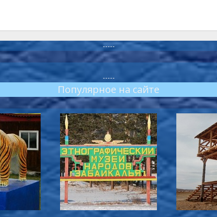
-----
-----
Популярное на сайте