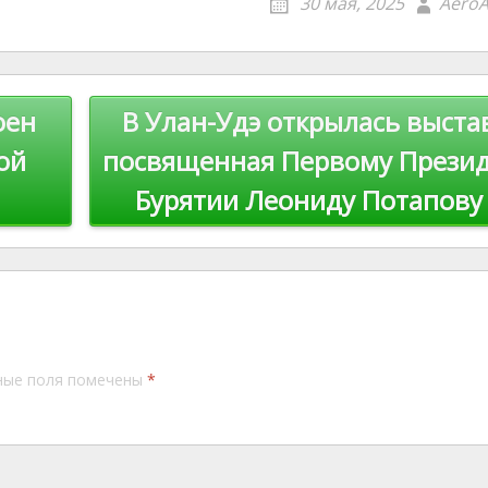
30 мая, 2025
AeroA
e
l
y
st
Li
n
оен
В Улан-Удэ открылась выста
k
ой
посвященная Первому Прези
Бурятии Леониду Потапову
ные поля помечены
*