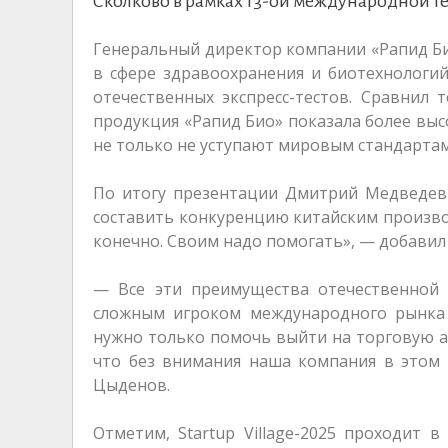
Сколково в рамках 13-ой международной те
Генеральный директор компании «Рапид Б
в сфере здравоохранения и биотехнологи
отечественных экспресс-тестов. Сравнил
продукция «Рапид Био» показала более выс
не только не уступают мировым стандартам
По итогу презентации Дмитрий Медведев 
составить конкуренцию китайским произв
конечно. Своим надо помогать», — добавил
— Все эти преимущества отечественной
сложным игроком международного рынка 
нужно только помочь выйти на торговую а
что без внимания наша компания в этом 
Цыденов.
Отметим, Startup Village-2025 проходит 