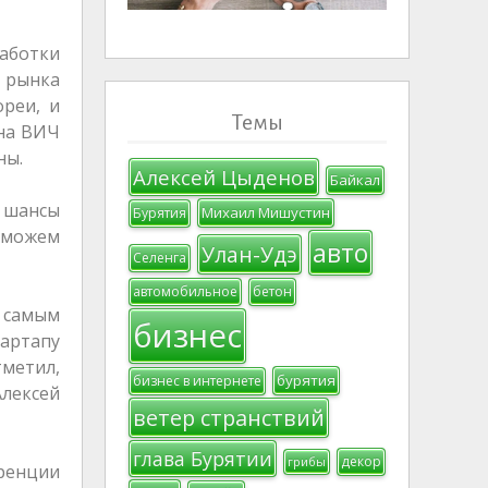
работки
 рынка
ореи, и
Темы
 на ВИЧ
ны.
Алексей Цыденов
Байкал
е шансы
Михаил Мишустин
Бурятия
оможем
авто
Улан-Удэ
Селенга
автомобильное
бетон
 самым
бизнес
артапу
тметил,
бурятия
бизнес в интернете
Алексей
ветер странствий
глава Бурятии
декор
грибы
еренции