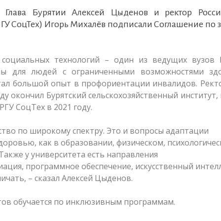
5 Глава Бурятии Алексей Цыденов и ректор Росси
РГУ СоцТех) Игорь Михалёв подписали Соглашение по 
 социальных технологий – один из ведущих вузов Р
мы для людей с ограниченными возможностями здо
ботал большой опыт в профориентации инвалидов. Рект
оду окончил Бурятский сельскохозяйственный институт, 
РГУ СоцТех в 2021 году.
тво по широкому спектру. Это и вопросы адаптации
доровью, как в образовании, физическом, психологиче
 Также у университета есть направления
иация, программное обеспечение, искусственный интелл
ичать, – сказал Алексей Цыденов.
тов обучается по инклюзивным программам.