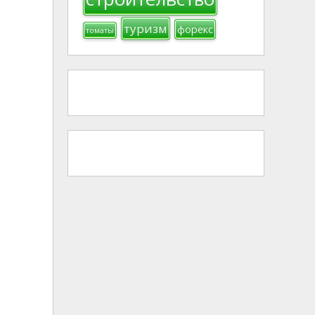
туризм
форекс
томаты