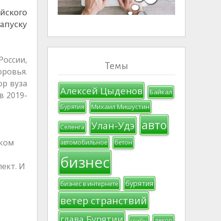
йского
запуску
оссии,
Темы
ровья.
ор вуза
Алексей Цыденов
Байкал
в 2019-
Михаил Мишустин
Бурятия
авто
Улан-Удэ
Селенга
ском
автомобильное
бетон
бизнес
ект. И
бурятия
бизнес в интернете
ветер странствий
глава Бурятии
декор
грибы