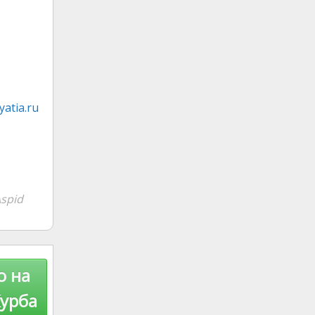
atia.ru
spid
о на
Курба