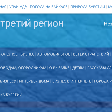
НАЯ
УЛАН-УДЭ
ПОГОДА НА БАЙКАЛЕ
ПРИРОДА БУРЯТИИ
М
третий регион
Нез
ПОЛЕЗНОЕ
БИЗНЕС
АВТОМОБИЛЬНОЕ
ВЕТЕР СТРАНСТВИЙ
ДОВОДАМ, ОГОРОДНИКАМ
О РЫБАЛКЕ
ДЕТЯМ
РАССКАЗЫ ДЛ
БИЗНЕСУ
ИНТЕРЬЕР ДОМА
БИЗНЕС В ИНТЕРНЕТЕ
ГОРОДА 
ЕКА БУРЯТИИ