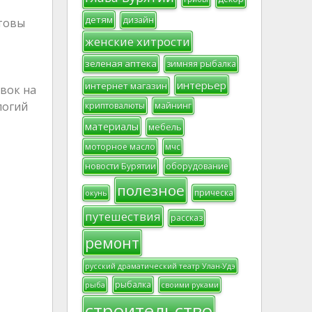
детям
дизайн
отовы
женские хитрости
зеленая аптека
зимняя рыбалка
интерьер
интернет магазин
вок на
логий
криптовалюты
майнинг
материалы
мебель
моторное масло
мчс
новости Бурятии
оборудование
полезное
прическа
окунь
путешествия
рассказ
ремонт
русский драматический театр Улан-Удэ
рыбалка
рыба
своими руками
строительство