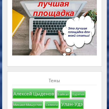
Темы
Алексей Цыденов
Байкал
Бурятия
Улан-Удэ
Михаил Мишустин
Селенга