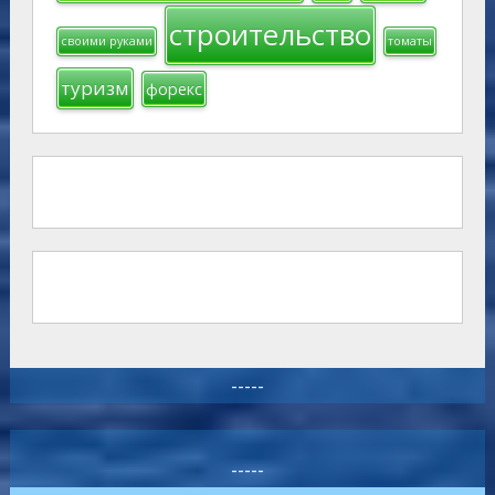
строительство
своими руками
томаты
туризм
форекс
-----
-----