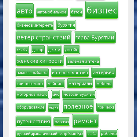
бизнес
авто
автомобильное
бетон
бурятия
бизнес в интернете
ветер странствий
глава Бурятии
детям
декор
дизайн
грибы
женские хитрости
зеленая аптека
интерьер
интернет магазин
зимняя рыбалка
материалы
мебель
криптовалюты
майнинг
моторное масло
мчс
новости Бурятии
полезное
оборудование
прическа
окунь
ремонт
путешествия
рассказ
рыбалка
русский драматический театр Улан-Удэ
рыба