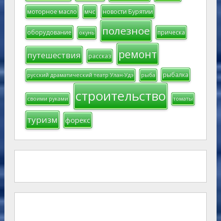
моторное масло
мчс
новости Бурятии
полезное
оборудование
прическа
окунь
ремонт
путешествия
рассказ
рыбалка
русский драматический театр Улан-Удэ
рыба
строительство
своими руками
томаты
туризм
форекс