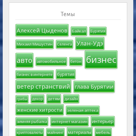
Темы
Алексей Цыденов
Байкал
Бурятия
Улан-Удэ
Михаил Мишустин
Селенга
бизнес
авто
автомобильное
бетон
бурятия
бизнес в интернете
ветер странствий
глава Бурятии
детям
декор
дизайн
грибы
женские хитрости
зеленая аптека
интерьер
интернет магазин
зимняя рыбалка
материалы
мебель
криптовалюты
майнинг