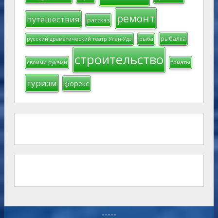
ремонт
путешествия
рассказ
рыбалка
русский драматический театр Улан-Удэ
рыба
строительство
своими руками
томаты
туризм
форекс
-----