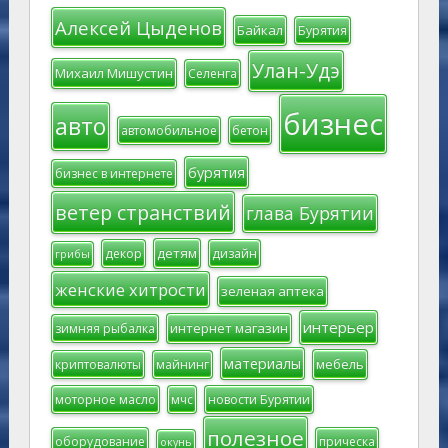
Алексей Цыденов
Байкал
Бурятия
Улан-Удэ
Михаил Мишустин
Селенга
бизнес
авто
автомобильное
бетон
бурятия
бизнес в интернете
ветер странствий
глава Бурятии
детям
декор
дизайн
грибы
женские хитрости
зеленая аптека
интерьер
интернет магазин
зимняя рыбалка
материалы
мебель
криптовалюты
майнинг
моторное масло
мчс
новости Бурятии
полезное
оборудование
прическа
окунь