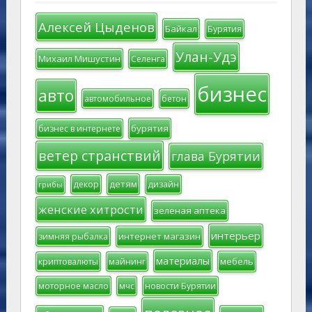
Алексей Цыденов
Байкал
Бурятия
Улан-Удэ
Михаил Мишустин
Селенга
бизнес
авто
автомобильное
бетон
бурятия
бизнес в интернете
ветер странствий
глава Бурятии
детям
декор
дизайн
грибы
женские хитрости
зеленая аптека
интерьер
интернет магазин
зимняя рыбалка
материалы
мебель
криптовалюты
майнинг
моторное масло
мчс
новости Бурятии