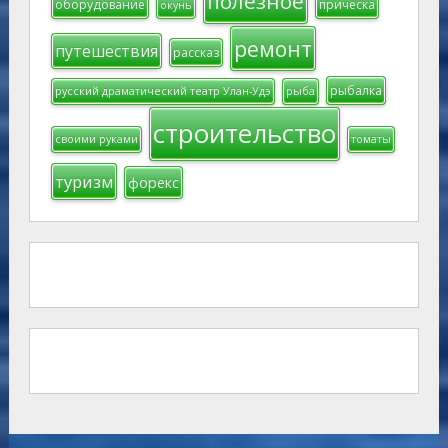
полезное
оборудование
прическа
окунь
ремонт
путешествия
рассказ
рыбалка
русский драматический театр Улан-Удэ
рыба
строительство
своими руками
томаты
туризм
форекс