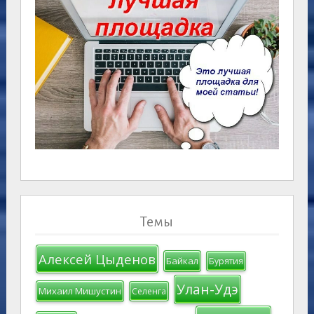
Темы
Алексей Цыденов
Байкал
Бурятия
Улан-Удэ
Михаил Мишустин
Селенга