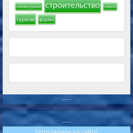
строительство
своими руками
томаты
туризм
форекс
-----
-----
Популярное на сайте