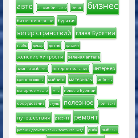
бизнес
авто
автомобильное
бетон
бурятия
бизнес в интернете
ветер странствий
глава Бурятии
детям
декор
дизайн
грибы
женские хитрости
зеленая аптека
интерьер
интернет магазин
зимняя рыбалка
материалы
мебель
криптовалюты
майнинг
моторное масло
мчс
новости Бурятии
полезное
оборудование
прическа
окунь
ремонт
путешествия
рассказ
рыбалка
русский драматический театр Улан-Удэ
рыба