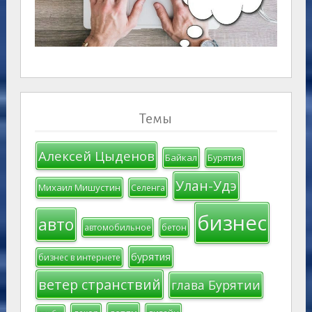
Темы
Алексей Цыденов
Байкал
Бурятия
Улан-Удэ
Михаил Мишустин
Селенга
бизнес
авто
автомобильное
бетон
бурятия
бизнес в интернете
ветер странствий
глава Бурятии