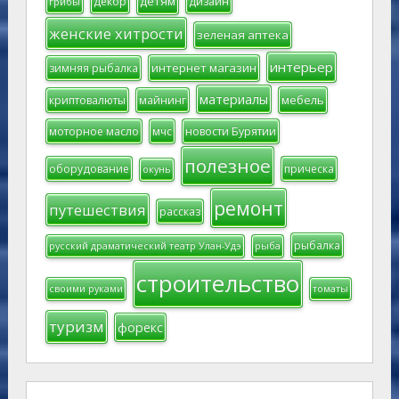
детям
декор
дизайн
грибы
женские хитрости
зеленая аптека
интерьер
интернет магазин
зимняя рыбалка
материалы
мебель
криптовалюты
майнинг
моторное масло
мчс
новости Бурятии
полезное
оборудование
прическа
окунь
ремонт
путешествия
рассказ
рыбалка
русский драматический театр Улан-Удэ
рыба
строительство
своими руками
томаты
туризм
форекс