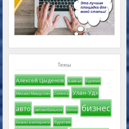
Темы
Алексей Цыденов
Байкал
Бурятия
Улан-Удэ
Михаил Мишустин
Селенга
бизнес
авто
автомобильное
бетон
бурятия
бизнес в интернете