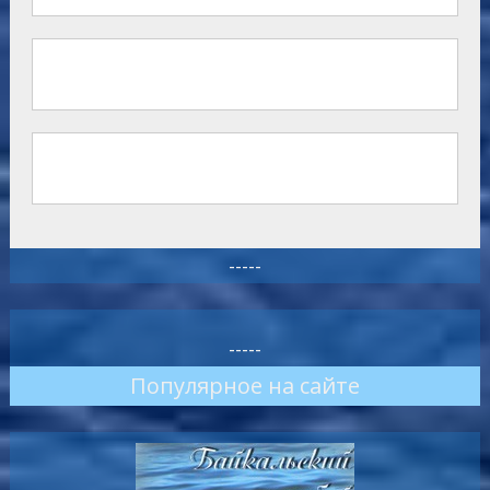
-----
-----
Популярное на сайте