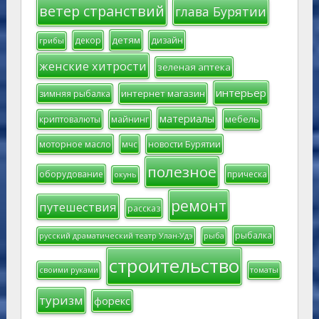
ветер странствий
глава Бурятии
детям
декор
дизайн
грибы
женские хитрости
зеленая аптека
интерьер
интернет магазин
зимняя рыбалка
материалы
мебель
криптовалюты
майнинг
моторное масло
мчс
новости Бурятии
полезное
оборудование
прическа
окунь
ремонт
путешествия
рассказ
рыбалка
русский драматический театр Улан-Удэ
рыба
строительство
своими руками
томаты
туризм
форекс