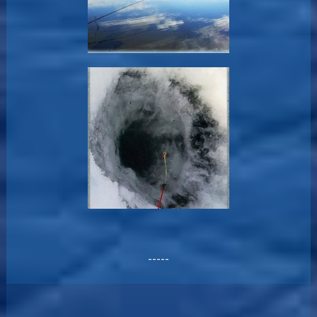
-----