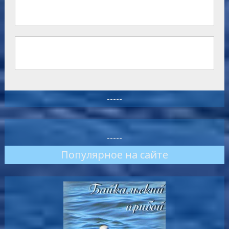
-----
-----
Популярное на сайте