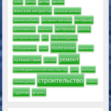
детям
декор
дизайн
грибы
женские хитрости
зеленая аптека
интерьер
интернет магазин
зимняя рыбалка
материалы
мебель
криптовалюты
майнинг
моторное масло
мчс
новости Бурятии
полезное
оборудование
прическа
окунь
ремонт
путешествия
рассказ
рыбалка
русский драматический театр Улан-Удэ
рыба
строительство
своими руками
томаты
туризм
форекс