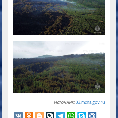
Источник:
03.mchs.gov.ru
V
O
Bl
Li
T
W
S
M