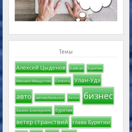
Темы
Алексей Цыденов
Байкал
Бурятия
Улан-Удэ
Михаил Мишустин
Селенга
бизнес
авто
автомобильное
бетон
бурятия
бизнес в интернете
ветер странствий
глава Бурятии