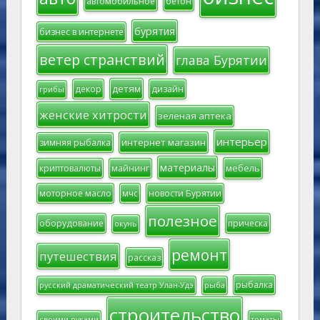
автомобильное
бетон
бурятия
бизнес в интернете
ветер странствий
глава Бурятии
детям
декор
дизайн
грибы
женские хитрости
зеленая аптека
интерьер
интернет магазин
зимняя рыбалка
материалы
мебель
криптовалюты
майнинг
моторное масло
мчс
новости Бурятии
полезное
оборудование
прическа
окунь
ремонт
путешествия
рассказ
рыбалка
русский драматический театр Улан-Удэ
рыба
строительство
своими руками
томаты