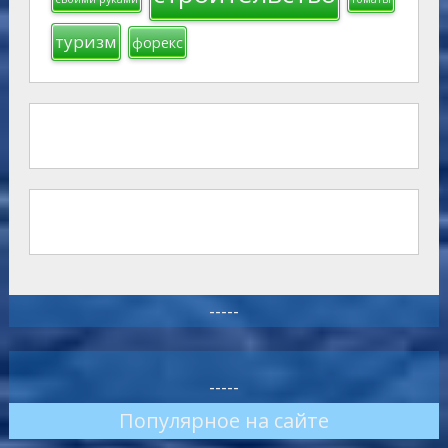
туризм
форекс
-----
-----
Популярное на сайте