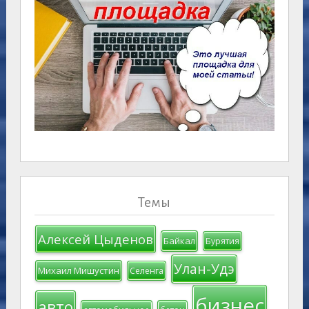
Темы
Алексей Цыденов
Байкал
Бурятия
Улан-Удэ
Михаил Мишустин
Селенга
бизнес
авто