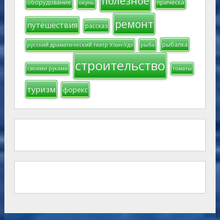
полезное
оборудование
прическа
окунь
ремонт
путешествия
рассказ
рыбалка
русский драматический театр Улан-Удэ
рыба
строительство
своими руками
томаты
туризм
форекс