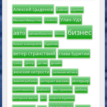
Алексей Цыденов
Байкал
Бурятия
Улан-Удэ
Михаил Мишустин
Селенга
бизнес
авто
автомобильное
бетон
бурятия
бизнес в интернете
ветер странствий
глава Бурятии
детям
декор
дизайн
грибы
женские хитрости
зеленая аптека
интерьер
интернет магазин
зимняя рыбалка
материалы
мебель
криптовалюты
майнинг
моторное масло
мчс
новости Бурятии