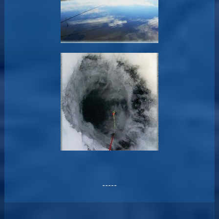
-----