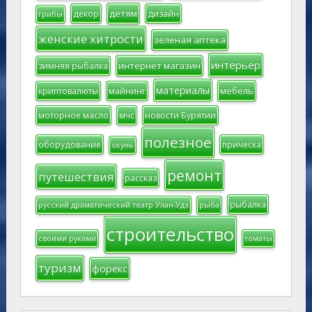
детям
декор
дизайн
грибы
женские хитрости
зеленая аптека
интерьер
интернет магазин
зимняя рыбалка
материалы
мебель
криптовалюты
майнинг
моторное масло
мчс
новости Бурятии
полезное
оборудование
прическа
окунь
ремонт
путешествия
рассказ
рыбалка
русский драматический театр Улан-Удэ
рыба
строительство
своими руками
томаты
туризм
форекс