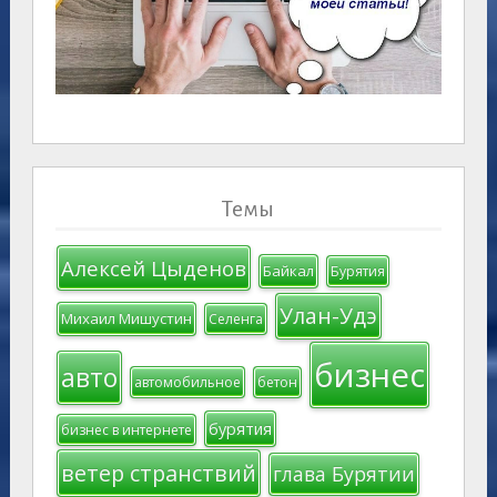
Темы
Алексей Цыденов
Байкал
Бурятия
Улан-Удэ
Михаил Мишустин
Селенга
бизнес
авто
автомобильное
бетон
бурятия
бизнес в интернете
ветер странствий
глава Бурятии