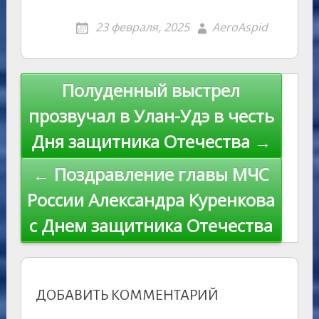
o
g
o
gr
s
p
R
er
er
ai
p
23 февраля, 2025
AeroAspid
kl
er
u
a
A
e
u
e
l
y
as
r
m
p
st
Li
s
n
p
n
Навигация
Полуденный выстрел
ni
al
k
по
прозвучал в Улан-Удэ в честь
ki
записям
Дня защитника Отечества →
← Поздравление главы МЧС
России Александра Куренкова
с Днем защитника Отечествa
ДОБАВИТЬ КОММЕНТАРИЙ