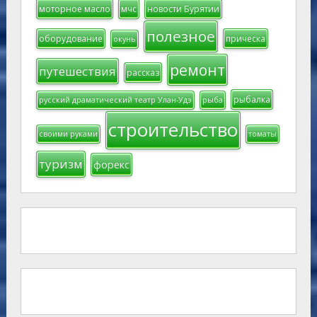
моторное масло
мчс
новости Бурятии
полезное
оборудование
прическа
окунь
ремонт
путешествия
рассказ
рыбалка
русский драматический театр Улан-Удэ
рыба
строительство
своими руками
томаты
туризм
форекс