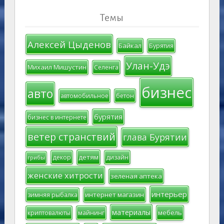
Темы
Алексей Цыденов
Байкал
Бурятия
Улан-Удэ
Михаил Мишустин
Селенга
бизнес
авто
автомобильное
бетон
бурятия
бизнес в интернете
ветер странствий
глава Бурятии
детям
декор
дизайн
грибы
женские хитрости
зеленая аптека
интерьер
интернет магазин
зимняя рыбалка
материалы
мебель
криптовалюты
майнинг