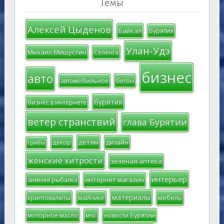
Темы
Алексей Цыденов
Байкал
Бурятия
Улан-Удэ
Михаил Мишустин
Селенга
бизнес
авто
автомобильное
бетон
бурятия
бизнес в интернете
ветер странствий
глава Бурятии
детям
декор
дизайн
грибы
женские хитрости
зеленая аптека
интерьер
интернет магазин
зимняя рыбалка
материалы
мебель
криптовалюты
майнинг
моторное масло
мчс
новости Бурятии