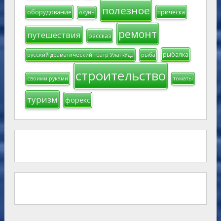
полезное
оборудование
прическа
окунь
ремонт
путешествия
рассказ
рыбалка
русский драматический театр Улан-Удэ
рыба
строительство
своими руками
томаты
туризм
форекс