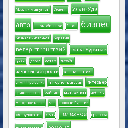
Улан-Удэ
Михаил Мишустин
Селенга
бизнес
авто
автомобильное
бетон
бурятия
бизнес в интернете
ветер странствий
глава Бурятии
детям
декор
дизайн
грибы
женские хитрости
зеленая аптека
интерьер
интернет магазин
зимняя рыбалка
материалы
мебель
криптовалюты
майнинг
моторное масло
мчс
новости Бурятии
полезное
оборудование
прическа
окунь
ремонт
путешествия