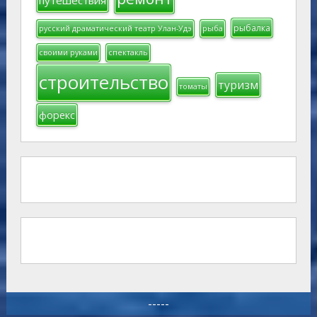
рыбалка
русский драматический театр Улан-Удэ
рыба
своими руками
спектакль
строительство
туризм
томаты
форекс
-----