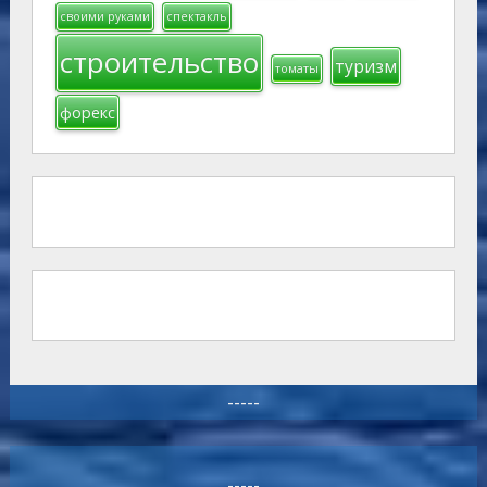
своими руками
спектакль
строительство
туризм
томаты
форекс
-----
-----