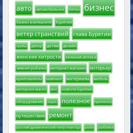
бизнес
авто
автомобильное
бетон
бурятия
бизнес в интернете
ветер странствий
глава Бурятии
детям
декор
дизайн
грибы
женские хитрости
зеленая аптека
интерьер
интернет магазин
зимняя рыбалка
материалы
мебель
криптовалюты
майнинг
моторное масло
мчс
новости Бурятии
полезное
оборудование
прическа
окунь
ремонт
путешествия
рыбалка
русский драматический театр Улан-Удэ
рыба