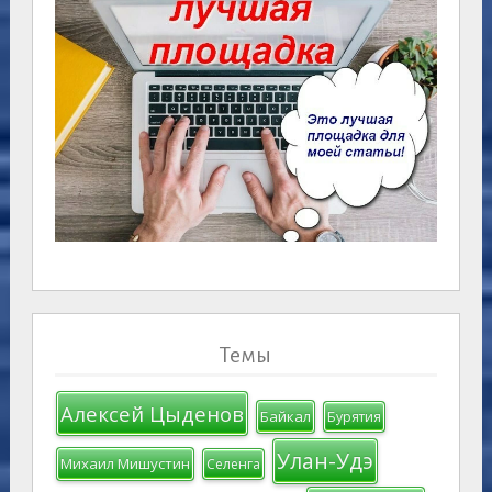
Темы
Алексей Цыденов
Байкал
Бурятия
Улан-Удэ
Михаил Мишустин
Селенга