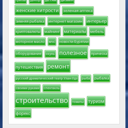
женские хитрости
зеленая аптека
интерьер
интернет магазин
зимняя рыбалка
материалы
мебель
криптовалюты
майнинг
моторное масло
мчс
новости Бурятии
полезное
оборудование
прическа
окунь
ремонт
путешествия
рыбалка
русский драматический театр Улан-Удэ
рыба
своими руками
спектакль
строительство
туризм
томаты
форекс