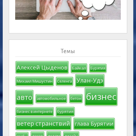
Темы
Алексей Цыденов
Байкал
Бурятия
Улан-Удэ
Михаил Мишустин
Селенга
бизнес
авто
автомобильное
бетон
бурятия
бизнес в интернете
ветер странствий
глава Бурятии
детям
декор
дизайн
грибы