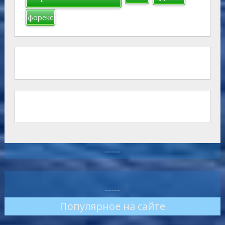
форекс
-----
-----
Популярное на сайте