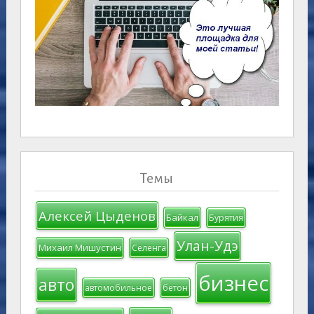
Темы
Алексей Цыденов
Байкал
Бурятия
Улан-Удэ
Михаил Мишустин
Селенга
бизнес
авто
автомобильное
бетон