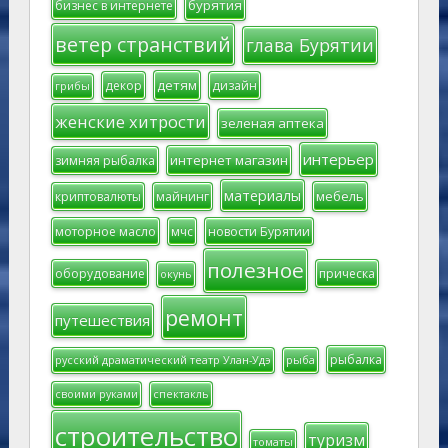
бурятия
бизнес в интернете
ветер странствий
глава Бурятии
детям
декор
дизайн
грибы
женские хитрости
зеленая аптека
интерьер
интернет магазин
зимняя рыбалка
материалы
мебель
криптовалюты
майнинг
моторное масло
мчс
новости Бурятии
полезное
оборудование
прическа
окунь
ремонт
путешествия
рыбалка
русский драматический театр Улан-Удэ
рыба
своими руками
спектакль
строительство
туризм
томаты