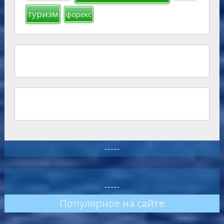
туризм
форекс
-----
-----
Популярное на сайте