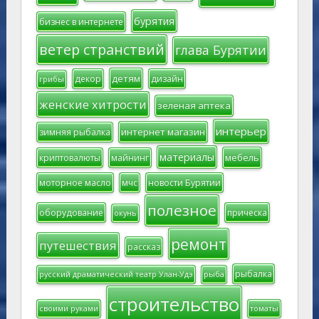
бурятия
бизнес в интернете
ветер странствий
глава Бурятии
детям
декор
дизайн
грибы
женские хитрости
зеленая аптека
интерьер
интернет магазин
зимняя рыбалка
материалы
мебель
криптовалюты
майнинг
моторное масло
мчс
новости Бурятии
полезное
оборудование
прическа
окунь
ремонт
путешествия
рассказ
рыбалка
русский драматический театр Улан-Удэ
рыба
строительство
своими руками
томаты