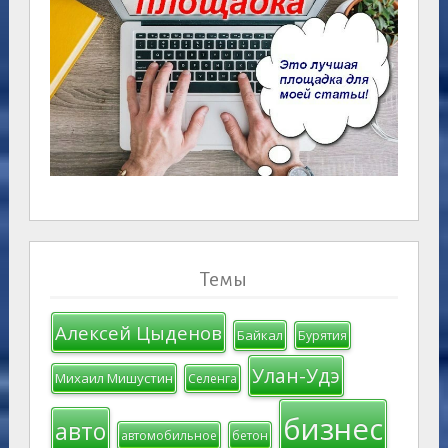
Темы
Алексей Цыденов
Байкал
Бурятия
Улан-Удэ
Михаил Мишустин
Селенга
бизнес
авто
автомобильное
бетон