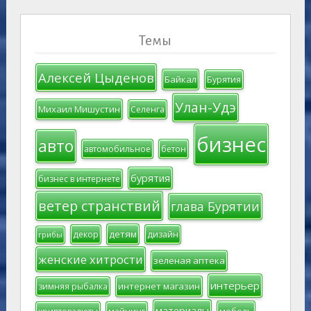
Темы
Алексей Цыденов
Байкал
Бурятия
Улан-Удэ
Михаил Мишустин
Селенга
бизнес
авто
автомобильное
бетон
бурятия
бизнес в интернете
ветер странствий
глава Бурятии
детям
декор
дизайн
грибы
женские хитрости
зеленая аптека
интерьер
интернет магазин
зимняя рыбалка
материалы
мебель