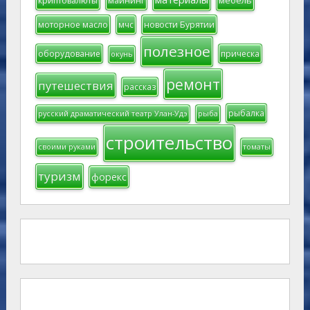
криптовалюты
майнинг
моторное масло
мчс
новости Бурятии
полезное
оборудование
прическа
окунь
ремонт
путешествия
рассказ
рыбалка
русский драматический театр Улан-Удэ
рыба
строительство
своими руками
томаты
туризм
форекс