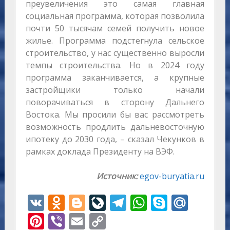
преувеличения это самая главная
социальная программа, которая позволила
почти 50 тысячам семей получить новое
жилье. Программа подстегнула сельское
строительство, у нас существенно выросли
темпы строительства. Но в 2024 году
программа заканчивается, а крупные
застройщики только начали
поворачиваться в сторону Дальнего
Востока. Мы просили бы вас рассмотреть
возможность продлить дальневосточную
ипотеку до 2030 года, – сказал Чекунков в
рамках доклада Президенту на ВЭФ.
Источник:
egov-buryatia.ru
V
O
Bl
Li
T
W
S
M
K
d
o
v
el
h
k
ai
Pi
Vi
E
C