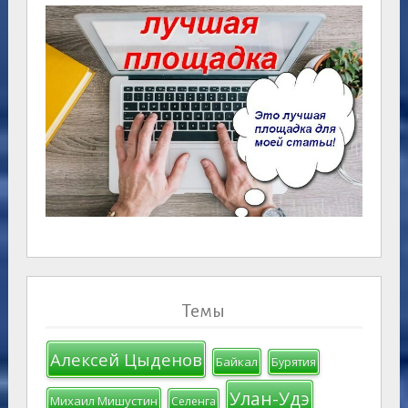
Темы
Алексей Цыденов
Байкал
Бурятия
Улан-Удэ
Михаил Мишустин
Селенга