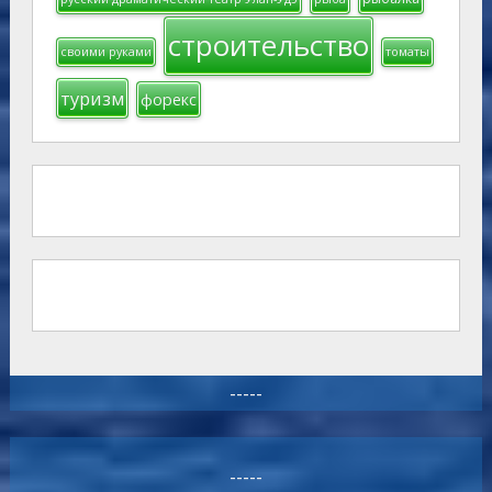
строительство
своими руками
томаты
туризм
форекс
-----
-----