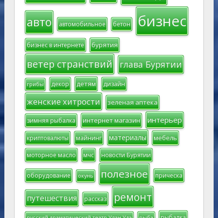
бизнес
авто
автомобильное
бетон
бурятия
бизнес в интернете
ветер странствий
глава Бурятии
детям
декор
дизайн
грибы
женские хитрости
зеленая аптека
интерьер
интернет магазин
зимняя рыбалка
материалы
мебель
криптовалюты
майнинг
моторное масло
мчс
новости Бурятии
полезное
оборудование
прическа
окунь
ремонт
путешествия
рассказ
рыбалка
русский драматический театр Улан-Удэ
рыба