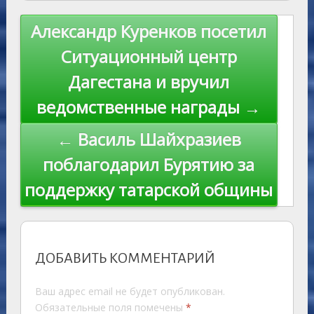
as
r
m
p
st
Li
s
n
p
n
Навигация
Александр Куренков посетил
ni
al
k
по
Ситуационный центр
ki
записям
Дагестана и вручил
ведомственные награды →
← Василь Шайхразиев
поблагодарил Бурятию за
поддержку татарской общины
ДОБАВИТЬ КОММЕНТАРИЙ
Ваш адрес email не будет опубликован.
Обязательные поля помечены
*