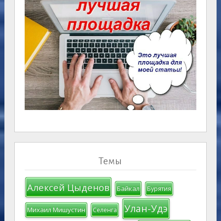
Темы
Алексей Цыденов
Байкал
Бурятия
Улан-Удэ
Михаил Мишустин
Селенга