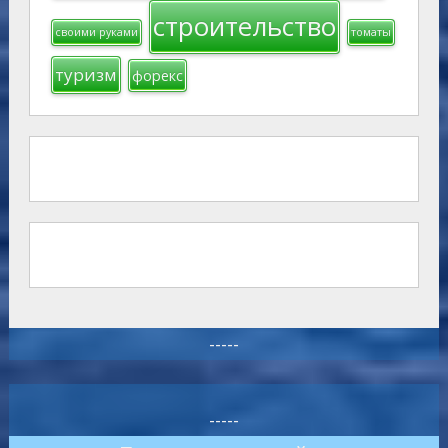
строительство
своими руками
томаты
туризм
форекс
-----
-----