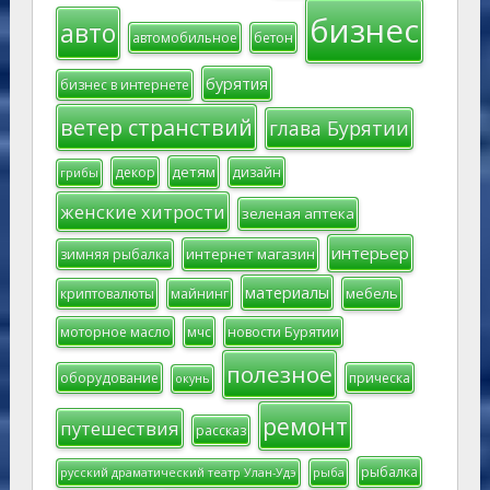
бизнес
авто
автомобильное
бетон
бурятия
бизнес в интернете
ветер странствий
глава Бурятии
детям
декор
дизайн
грибы
женские хитрости
зеленая аптека
интерьер
интернет магазин
зимняя рыбалка
материалы
мебель
криптовалюты
майнинг
моторное масло
мчс
новости Бурятии
полезное
оборудование
прическа
окунь
ремонт
путешествия
рассказ
рыбалка
русский драматический театр Улан-Удэ
рыба