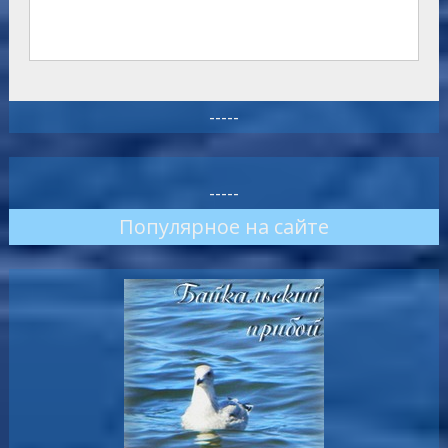
-----
-----
Популярное на сайте