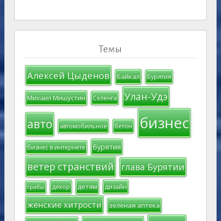
Темы
Алексей Цыденов
Байкал
Бурятия
Улан-Удэ
Михаил Мишустин
Селенга
бизнес
авто
автомобильное
бетон
бурятия
бизнес в интернете
ветер странствий
глава Бурятии
детям
декор
дизайн
грибы
женские хитрости
зеленая аптека