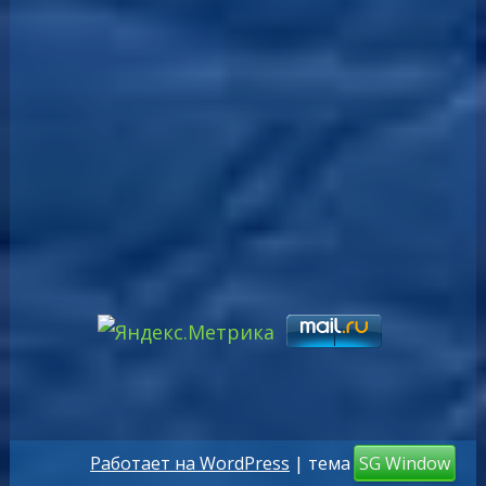
Работает на WordPress
| тема
SG Window