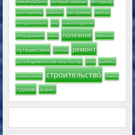
интерьер
интернет магазин
зимняя рыбалка
материалы
мебель
криптовалюты
майнинг
моторное масло
мчс
новости Бурятии
полезное
оборудование
прическа
окунь
ремонт
путешествия
рассказ
рыбалка
русский драматический театр Улан-Удэ
рыба
строительство
своими руками
томаты
туризм
форекс