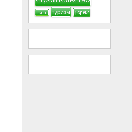
туризм
форекс
томаты