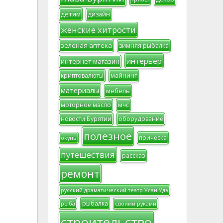
детям
дизайн
женские хитрости
зеленая аптека
зимняя рыбалка
интерьер
интернет магазин
криптовалюты
майнинг
материалы
мебель
моторное масло
мчс
новости Бурятии
оборудование
полезное
прическа
окунь
путешествия
рассказ
ремонт
русский драматический театр Улан-Удэ
рыбалка
рыба
своими руками
строительство