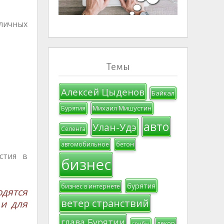
зличных
Темы
Алексей Цыденов
Байкал
Михаил Мишустин
Бурятия
авто
Улан-Удэ
Селенга
автомобильное
бетон
стия в
бизнес
бурятия
бизнес в интернете
дятся
ветер странствий
и для
глава Бурятии
декор
грибы