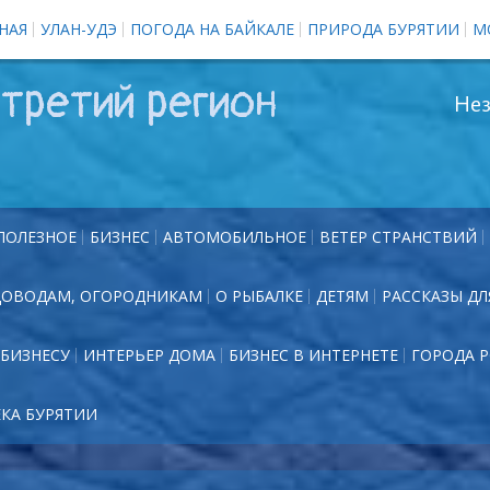
НАЯ
УЛАН-УДЭ
ПОГОДА НА БАЙКАЛЕ
ПРИРОДА БУРЯТИИ
М
третий регион
Нез
ПОЛЕЗНОЕ
БИЗНЕС
АВТОМОБИЛЬНОЕ
ВЕТЕР СТРАНСТВИЙ
ДОВОДАМ, ОГОРОДНИКАМ
О РЫБАЛКЕ
ДЕТЯМ
РАССКАЗЫ ДЛ
БИЗНЕСУ
ИНТЕРЬЕР ДОМА
БИЗНЕС В ИНТЕРНЕТЕ
ГОРОДА 
ЕКА БУРЯТИИ