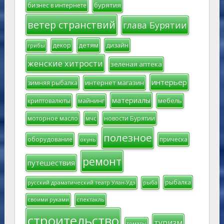
бурятия
бизнес в интернете
ветер странствий
глава Бурятии
детям
декор
дизайн
грибы
женские хитрости
зеленая аптека
интерьер
интернет магазин
зимняя рыбалка
материалы
мебель
криптовалюты
майнинг
моторное масло
мчс
новости Бурятии
полезное
оборудование
прическа
окунь
ремонт
путешествия
рыбалка
русский драматический театр Улан-Удэ
рыба
своими руками
спектакль
строительство
туризм
томаты