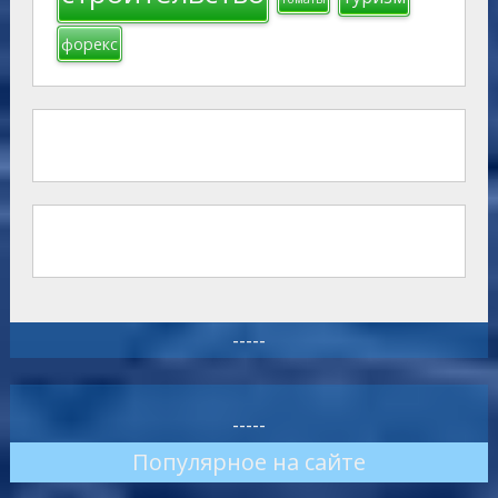
форекс
-----
-----
Популярное на сайте