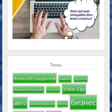
Темы
Алексей Цыденов
Байкал
Бурятия
Улан-Удэ
Михаил Мишустин
Селенга
бизнес
авто
автомобильное
бетон