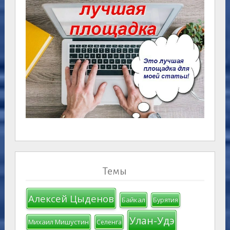
Темы
Алексей Цыденов
Байкал
Бурятия
Улан-Удэ
Михаил Мишустин
Селенга