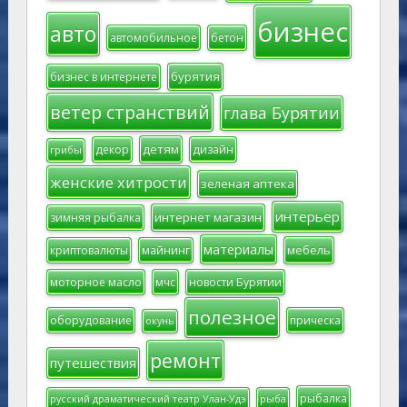
бизнес
авто
автомобильное
бетон
бурятия
бизнес в интернете
ветер странствий
глава Бурятии
детям
декор
дизайн
грибы
женские хитрости
зеленая аптека
интерьер
интернет магазин
зимняя рыбалка
материалы
мебель
криптовалюты
майнинг
моторное масло
мчс
новости Бурятии
полезное
оборудование
прическа
окунь
ремонт
путешествия
рыбалка
русский драматический театр Улан-Удэ
рыба