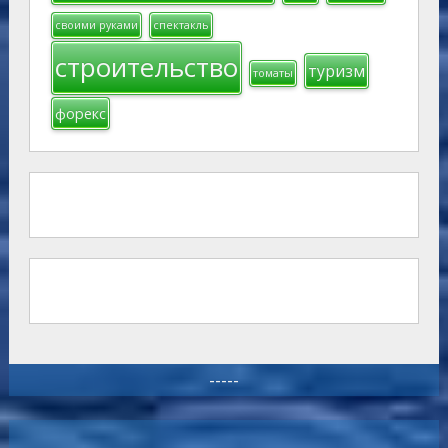
своими руками
спектакль
строительство
туризм
томаты
форекс
-----