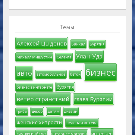
Темы
Алексей Цыденов
Байкал
Бурятия
Улан-Удэ
Михаил Мишустин
Селенга
бизнес
авто
автомобильное
бетон
бурятия
бизнес в интернете
ветер странствий
глава Бурятии
детям
декор
дизайн
грибы
женские хитрости
зеленая аптека
интерьер
интернет магазин
зимняя рыбалка