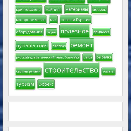
материалы
мебель
криптовалюты
майнинг
моторное масло
мчс
новости Бурятии
полезное
оборудование
прическа
окунь
ремонт
путешествия
рассказ
рыбалка
русский драматический театр Улан-Удэ
рыба
строительство
своими руками
томаты
туризм
форекс