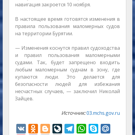
навигация закроется 10 ноября.
В настоящее время готовятся изменения в
правила пользования маломерных судов
на территории Бурятии.
— Изменения коснутся правил судоходства
и правил пользования маломерными
судами. Так, будет запрещено входить
любым маломерным суднам в зону, где
купаются люди. Это делается для
безопасности людей для избежания
несчастных случаев, — заключил Николай
Зайцев.
Источник:
03.mchs.gov.ru
V
O
Bl
Li
T
W
S
M