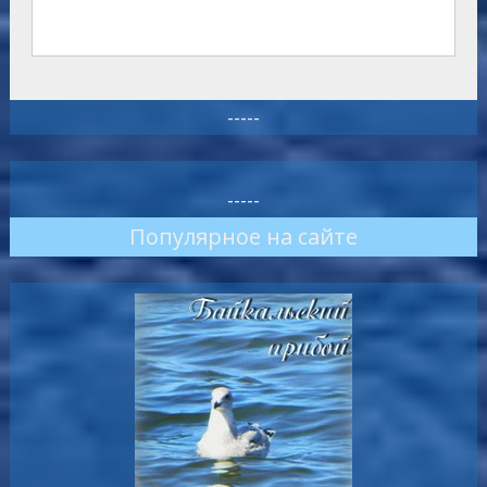
-----
-----
Популярное на сайте