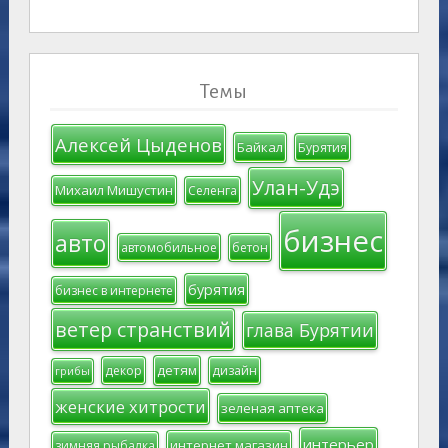
Темы
Алексей Цыденов
Байкал
Бурятия
Улан-Удэ
Михаил Мишустин
Селенга
бизнес
авто
автомобильное
бетон
бурятия
бизнес в интернете
ветер странствий
глава Бурятии
детям
декор
дизайн
грибы
женские хитрости
зеленая аптека
интерьер
интернет магазин
зимняя рыбалка