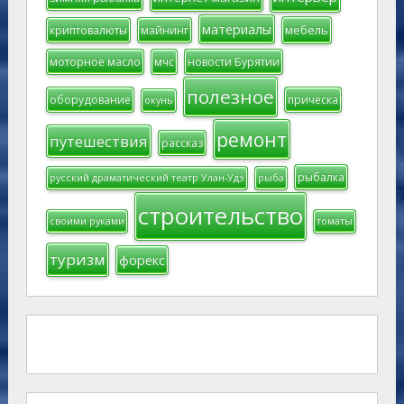
материалы
мебель
криптовалюты
майнинг
моторное масло
мчс
новости Бурятии
полезное
оборудование
прическа
окунь
ремонт
путешествия
рассказ
рыбалка
русский драматический театр Улан-Удэ
рыба
строительство
своими руками
томаты
туризм
форекс