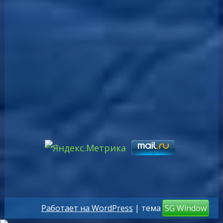
Работает на WordPress
| тема
SG Window